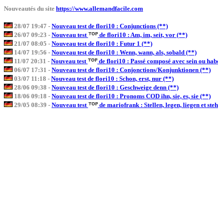
Nouveautés du site
https://www.allemandfacile.com
28/07 19:47 -
Nouveau test de flori10 : Conjunctions (**)
26/07 09:23 -
Nouveau test
de flori10 : Am, im, seit, vor (**)
21/07 08:05 -
Nouveau test de flori10 : Futur 1 (**)
14/07 19:56 -
Nouveau test de flori10 : Wenn, wann, als, sobald (**)
11/07 20:31 -
Nouveau test
de flori10 : Passé composé avec sein ou hab
06/07 17:31 -
Nouveau test de flori10 : Conjonctions/Konjunktionen (**)
03/07 11:18 -
Nouveau test de flori10 : Schon, erst, nur (**)
28/06 09:38 -
Nouveau test de flori10 : Geschweige denn (**)
18/06 09:18 -
Nouveau test de flori10 : Pronoms COD ihn, sie, es, sie (**)
29/05 08:39 -
Nouveau test
de mariofrank : Stellen, legen, liegen et ste