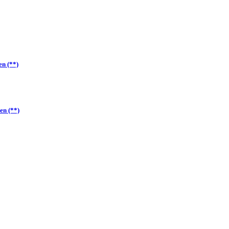
en (**)
hen (**)