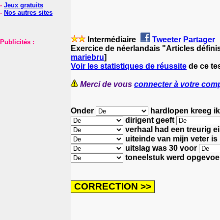
-
Jeux gratuits
-
Nos autres sites
Intermédiaire
Tweeter
Partager
Publicités :
Exercice de néerlandais "Articles défini
mariebru
]
Voir les statistiques de réussite
de ce te
Merci de vous
connecter à votre com
Onder
hardlopen kreeg ik 
dirigent geeft
verhaal had een treurig e
uiteinde van mijn veter is
uitslag was 30
voor
toneelstuk werd opgevo