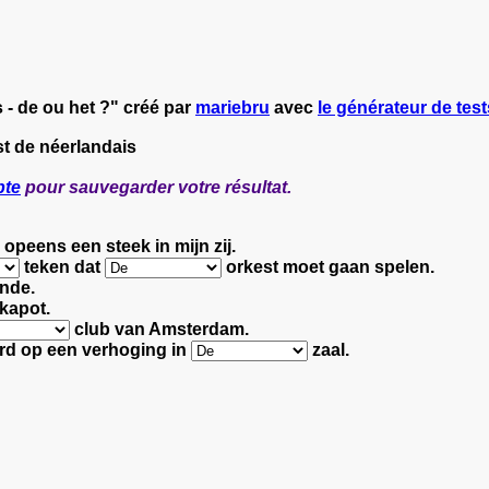
s - de ou het ?" créé par
mariebru
avec
le générateur de test
st de néerlandais
pte
pour sauvegarder votre résultat.
opeens een steek in mijn zij.
teken dat
orkest moet gaan spelen.
inde.
 kapot.
club van Amsterdam.
erd
op een verhoging in
zaal.