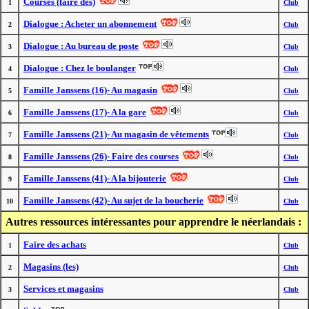
Courses (faire des)
1
Club
Dialogue : Acheter un abonnement
2
Club
Dialogue : Au bureau de poste
3
Club
Dialogue : Chez le boulanger
4
Club
Famille Janssens (16)- Au magasin
5
Club
Famille Janssens (17)- A la gare
6
Club
Famille Janssens (21)- Au magasin de vêtements
7
Club
Famille Janssens (26)- Faire des courses
8
Club
Famille Janssens (41)- A la bijouterie
9
Club
Famille Janssens (42)- Au sujet de la boucherie
10
Club
Autres ressources intéressantes pour apprendre le néerlandais :
Faire des achats
1
Club
Magasins (les)
2
Club
Services et magasins
3
Club