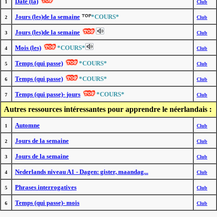
Date (la)
1
Club
Jours (les)de la semaine
*COURS*
2
Club
Jours (les)de la semaine
3
Club
Mois (les)
*COURS*
4
Club
Temps (qui passe)
*COURS*
5
Club
Temps (qui passe)
*COURS*
6
Club
Temps (qui passe)- jours
*COURS*
7
Club
Autres ressources intéressantes pour apprendre le néerlandais :
Automne
1
Club
Jours de la semaine
2
Club
Jours de la semaine
3
Club
Nederlands niveau A1 - Dagen: gister, maandag...
4
Club
Phrases interrogatives
5
Club
Temps (qui passe)- mois
6
Club