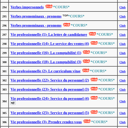
Verbes impersonnels
*COURS*
294
Club
Verbes pronominaux - pronoms
*COURS*
295
Club
Verbes pronominaux - pronoms
*COURS*
296
Club
Vie professionnelle (1)- La lettre de candidature
*COURS*
297
Club
Vie professionnelle (14)- Le service des ventes (4)
*COURS*
298
Club
Vie professionnelle (16)- La comptabilité (1)
*COURS*
299
Club
Vie professionnelle (18)- La comptabilité (3)
*COURS*
300
Club
Vie professionnelle (2)- Le curriculum vitae
*COURS*
301
Club
Vie professionnelle (22)- Service du personnel (2)
*COURS*
302
Club
Vie professionnelle (23)- Service du personnel (3)
*COURS*
303
Club
Vie professionnelle (24)- Service du personnel (4)
*COURS*
304
Club
Vie professionnelle (25)- Service du personnel (5)
*COURS*
305
Club
Vie professionnelle (3)- Prendre rendez-vous
*COURS*
306
Club