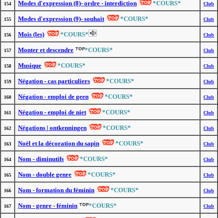
Modes d'expression (8)- ordre - interdiction
*COURS*
154
Club
Modes d'expression (9)- souhait
*COURS*
155
Club
Mois (les)
*COURS*
156
Club
Monter et descendre
*COURS*
157
Club
Musique
*COURS*
158
Club
Négation - cas particuliers
*COURS*
159
Club
Négation - emploi de geen
*COURS*
160
Club
Négation - emploi de niet
*COURS*
161
Club
Négations | ontkenningen
*COURS*
162
Club
Noël et la décoration du sapin
*COURS*
163
Club
Nom - diminutifs
*COURS*
164
Club
Nom - double genre
*COURS*
165
Club
Nom - formation du féminin
*COURS*
166
Club
Nom - genre - féminin
*COURS*
167
Club