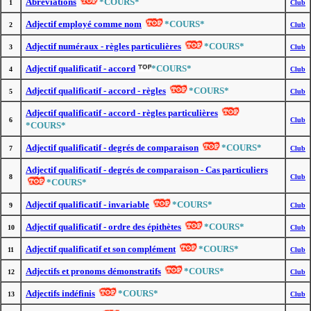
Abréviations
*COURS*
1
Club
Adjectif employé comme nom
*COURS*
2
Club
Adjectif numéraux - règles particulières
*COURS*
3
Club
Adjectif qualificatif - accord
*COURS*
4
Club
Adjectif qualificatif - accord - règles
*COURS*
5
Club
Adjectif qualificatif - accord - règles particulières
6
Club
*COURS*
Adjectif qualificatif - degrés de comparaison
*COURS*
7
Club
Adjectif qualificatif - degrés de comparaison - Cas particuliers
8
Club
*COURS*
Adjectif qualificatif - invariable
*COURS*
9
Club
Adjectif qualificatif - ordre des épithètes
*COURS*
10
Club
Adjectif qualificatif et son complément
*COURS*
11
Club
Adjectifs et pronoms démonstratifs
*COURS*
12
Club
Adjectifs indéfinis
*COURS*
13
Club