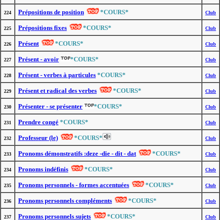
Prépositions de position
*COURS*
224
Club
Prépositions fixes
*COURS*
225
Club
Présent
*COURS*
226
Club
Présent - avoir
*COURS*
227
Club
Présent - verbes à particules
*COURS*
228
Club
Présent et radical des verbes
*COURS*
229
Club
Présenter - se présenter
*COURS*
230
Club
Prendre congé
*COURS*
231
Club
Professeur (le)
*COURS*
232
Club
Pronoms démonstratifs :deze -die - dit - dat
*COURS*
233
Club
Pronoms indéfinis
*COURS*
234
Club
Pronoms personnels - formes accentuées
*COURS*
235
Club
Pronoms personnels compléments
*COURS*
236
Club
Pronoms personnels sujets
*COURS*
237
Club