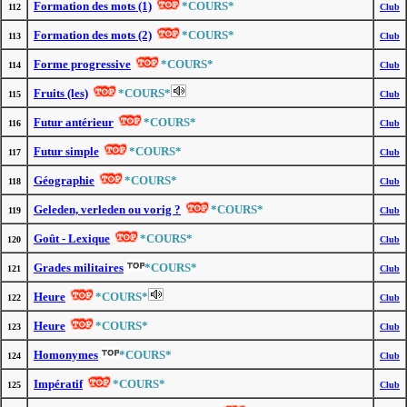
Formation des mots (1)
*COURS*
112
Club
Formation des mots (2)
*COURS*
113
Club
Forme progressive
*COURS*
114
Club
Fruits (les)
*COURS*
115
Club
Futur antérieur
*COURS*
116
Club
Futur simple
*COURS*
117
Club
Géographie
*COURS*
118
Club
Geleden, verleden ou vorig ?
*COURS*
119
Club
Goût - Lexique
*COURS*
120
Club
Grades militaires
*COURS*
121
Club
Heure
*COURS*
122
Club
Heure
*COURS*
123
Club
Homonymes
*COURS*
124
Club
Impératif
*COURS*
125
Club