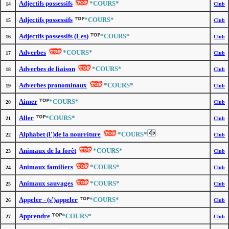
Adjectifs possessifs
*COURS*
14
Club
Adjectifs possessifs
*COURS*
15
Club
Adjectifs possessifs (Les)
*COURS*
16
Club
Adverbes
*COURS*
17
Club
Adverbes de liaison
*COURS*
18
Club
Adverbes pronominaux
*COURS*
19
Club
Aimer
*COURS*
20
Club
Aller
*COURS*
21
Club
Alphabet (l')de la nourriture
*COURS*
22
Club
Animaux de la forêt
*COURS*
23
Club
Animaux familiers
*COURS*
24
Club
Animaux sauvages
*COURS*
25
Club
Appeler - (s')appeler
*COURS*
26
Club
Apprendre
*COURS*
27
Club