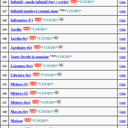
Infinitif - mode infinitif ((te) + verbe)
*COURS*
126
Club
Infinitif employé comme nom
*COURS*
127
Club
Infirmière (l')
*COURS*
128
Club
Jardin
*COURS*
129
Club
Jardin (le)
*COURS*
130
Club
Jardinier (le)
*COURS*
131
Club
Jours (les)de la semaine
*COURS*
132
Club
Légumes (les)
*COURS*
133
Club
Libraire (la)
*COURS*
134
Club
Métiers (1)
*COURS*
135
Club
Métiers (2)
*COURS*
136
Club
Métiers (les)
*COURS*
137
Club
Maçon (le)
*COURS*
138
Club
Maison
*COURS*
139
Club