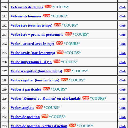
Vêtements de dames
*COURS*
280
Club
Vêtements hommes
*COURS*
281
Club
Verbe être (tous les temps)
*COURS*
282
Club
Verbe être + pronoms personnels
*COURS*
283
Club
Verbe - accord avec le sujet
*COURS*
284
Club
Verbe avoir (tous les temps)
*COURS*
285
Club
Verbe impersonnel - il y a
*COURS*
286
Club
Verbe irrégulier (tous les temps)
*COURS*
287
Club
Verbe régulier (tous les temps)
*COURS*
288
Club
Verbes à particules
*COURS*
289
Club
Verbes 'Kennen' et 'Kunnen' en néerlandais
*COURS*
290
Club
Verbes anglais
*COURS*
291
Club
Verbes de position
*COURS*
292
Club
Verbes de position - verbes d'action
*COURS*
293
Club