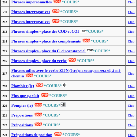
Phrases impersonnelles
*COURS*
210
Club
Phrases interrogatives
*COURS*
211
Club
Phrases interrogatives
*COURS*
212
Club
Phrases simples - place des COD et COI
*COURS*
213
Club
Phrases simples - place des compléments
*COURS*
214
Club
Phrases simples - place du C. circonstanciel
*COURS*
215
Club
Phrases simples - place du verbe
*COURS*
216
Club
Phrases utiles avec le verbe ZIJN (être)en route, en retard, à mi-
217
Club
chemin
*COURS*
Plombier (le)
*COURS*
218
Club
Plus-que-parfait
*COURS*
219
Club
Pompier (le)
*COURS*
220
Club
Prépositions
*COURS*
221
Club
Prépositions
*COURS*
222
Club
Prépositions de position
*COURS*
223
Club