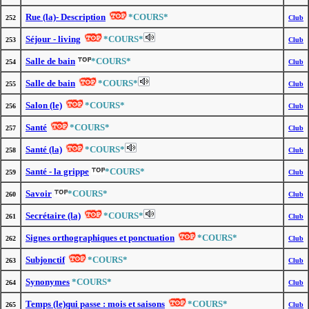
Rue (la)- Description
*COURS*
252
Club
Séjour - living
*COURS*
253
Club
Salle de bain
*COURS*
254
Club
Salle de bain
*COURS*
255
Club
Salon (le)
*COURS*
256
Club
Santé
*COURS*
257
Club
Santé (la)
*COURS*
258
Club
Santé - la grippe
*COURS*
259
Club
Savoir
*COURS*
260
Club
Secrétaire (la)
*COURS*
261
Club
Signes orthographiques et ponctuation
*COURS*
262
Club
Subjonctif
*COURS*
263
Club
Synonymes
*COURS*
264
Club
Temps (le)qui passe : mois et saisons
*COURS*
265
Club