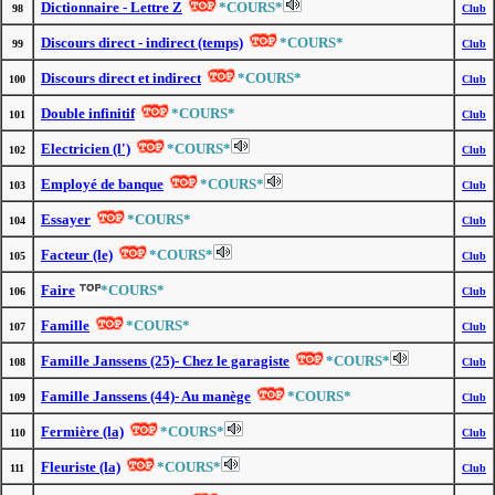
Dictionnaire - Lettre Z
*COURS*
98
Club
Discours direct - indirect (temps)
*COURS*
99
Club
Discours direct et indirect
*COURS*
100
Club
Double infinitif
*COURS*
101
Club
Electricien (l')
*COURS*
102
Club
Employé de banque
*COURS*
103
Club
Essayer
*COURS*
104
Club
Facteur (le)
*COURS*
105
Club
Faire
*COURS*
106
Club
Famille
*COURS*
107
Club
Famille Janssens (25)- Chez le garagiste
*COURS*
108
Club
Famille Janssens (44)- Au manège
*COURS*
109
Club
Fermière (la)
*COURS*
110
Club
Fleuriste (la)
*COURS*
111
Club