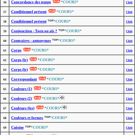
Concordance des temps
*COURS*
56
Club
Conditionnel présent
*COURS*
57
Club
Conditionnel présent
*COURS*
58
Club
Conjonction - Toen ou als ?
*COURS*
59
Club
Contraires - antonymes
*COURS*
60
Club
Corps
*COURS*
61
Club
Corps (le)
*COURS*
62
Club
Corps (le)
*COURS*
63
Club
Correspondant
*COURS*
64
Club
Couleurs (1)
*COURS*
65
Club
Couleurs (2)
*COURS*
66
Club
Couleurs (les)
*COURS*
67
Club
Couleurs et formes
*COURS*
68
Club
Cuisine
*COURS*
69
Club