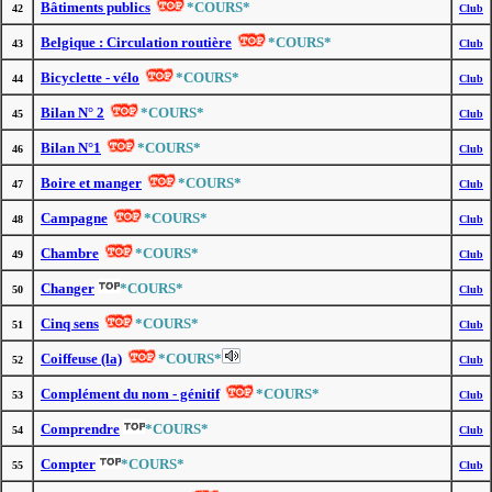
Bâtiments publics
*COURS*
42
Club
Belgique : Circulation routière
*COURS*
43
Club
Bicyclette - vélo
*COURS*
44
Club
Bilan N° 2
*COURS*
45
Club
Bilan N°1
*COURS*
46
Club
Boire et manger
*COURS*
47
Club
Campagne
*COURS*
48
Club
Chambre
*COURS*
49
Club
Changer
*COURS*
50
Club
Cinq sens
*COURS*
51
Club
Coiffeuse (la)
*COURS*
52
Club
Complément du nom - génitif
*COURS*
53
Club
Comprendre
*COURS*
54
Club
Compter
*COURS*
55
Club