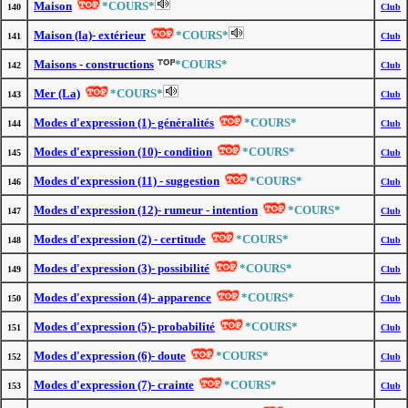
Maison
*COURS*
140
Club
Maison (la)- extérieur
*COURS*
141
Club
Maisons - constructions
*COURS*
142
Club
Mer (La)
*COURS*
143
Club
Modes d'expression (1)- généralités
*COURS*
144
Club
Modes d'expression (10)- condition
*COURS*
145
Club
Modes d'expression (11) - suggestion
*COURS*
146
Club
Modes d'expression (12)- rumeur - intention
*COURS*
147
Club
Modes d'expression (2) - certitude
*COURS*
148
Club
Modes d'expression (3)- possibilité
*COURS*
149
Club
Modes d'expression (4)- apparence
*COURS*
150
Club
Modes d'expression (5)- probabilité
*COURS*
151
Club
Modes d'expression (6)- doute
*COURS*
152
Club
Modes d'expression (7)- crainte
*COURS*
153
Club