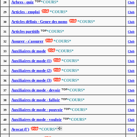
Arbres - quiz
*COURS*
28
Club
Articles - emploi
*COURS*
29
Club
Articles définis - Genre des noms
*COURS*
30
Club
Articles partitifs
*COURS*
31
Club
Assurer - s'assurer
*COURS*
32
Club
Auxiliaires de mode
*COURS*
33
Club
Auxiliaires de mode (1)
*COURS*
34
Club
Auxiliaires de mode (2)
*COURS*
35
Club
Auxiliaires de mode (3)
*COURS*
36
Club
Auxiliaires de mode - devoir
*COURS*
37
Club
Auxiliaires de mode - falloir
*COURS*
38
Club
Auxiliaires de mode - pouvoir
*COURS*
39
Club
Auxiliaires de mode - vouloir
*COURS*
40
Club
Avocat (l')
*COURS*
41
Club