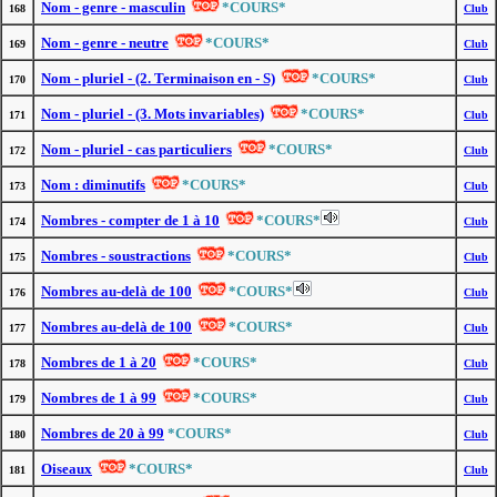
Nom - genre - masculin
*COURS*
168
Club
Nom - genre - neutre
*COURS*
169
Club
Nom - pluriel - (2. Terminaison en - S)
*COURS*
170
Club
Nom - pluriel - (3. Mots invariables)
*COURS*
171
Club
Nom - pluriel - cas particuliers
*COURS*
172
Club
Nom : diminutifs
*COURS*
173
Club
Nombres - compter de 1 à 10
*COURS*
174
Club
Nombres - soustractions
*COURS*
175
Club
Nombres au-delà de 100
*COURS*
176
Club
Nombres au-delà de 100
*COURS*
177
Club
Nombres de 1 à 20
*COURS*
178
Club
Nombres de 1 à 99
*COURS*
179
Club
Nombres de 20 à 99
*COURS*
180
Club
Oiseaux
*COURS*
181
Club