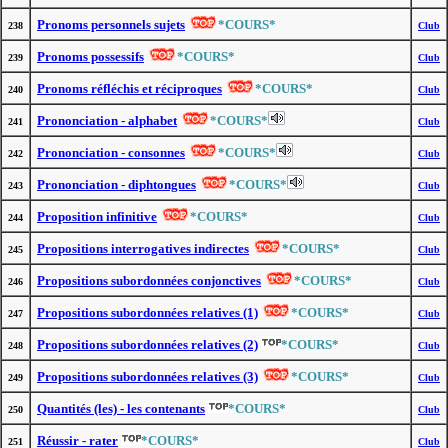
Pronoms personnels sujets
*COURS*
238
Club
Pronoms possessifs
*COURS*
239
Club
Pronoms réfléchis et réciproques
*COURS*
240
Club
Prononciation - alphabet
*COURS*
241
Club
Prononciation - consonnes
*COURS*
242
Club
Prononciation - diphtongues
*COURS*
243
Club
Proposition infinitive
*COURS*
244
Club
Propositions interrogatives indirectes
*COURS*
245
Club
Propositions subordonnées conjonctives
*COURS*
246
Club
Propositions subordonnées relatives (1)
*COURS*
247
Club
Propositions subordonnées relatives (2)
*COURS*
248
Club
Propositions subordonnées relatives (3)
*COURS*
249
Club
Quantités (les) - les contenants
*COURS*
250
Club
Réussir - rater
*COURS*
251
Club