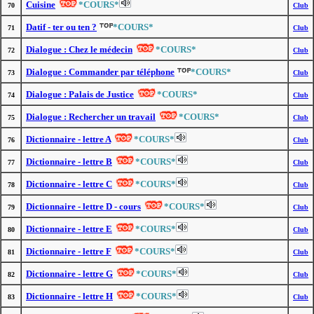
Cuisine
*COURS*
70
Club
Datif - ter ou ten ?
*COURS*
71
Club
Dialogue : Chez le médecin
*COURS*
72
Club
Dialogue : Commander par téléphone
*COURS*
73
Club
Dialogue : Palais de Justice
*COURS*
74
Club
Dialogue : Rechercher un travail
*COURS*
75
Club
Dictionnaire - lettre A
*COURS*
76
Club
Dictionnaire - lettre B
*COURS*
77
Club
Dictionnaire - lettre C
*COURS*
78
Club
Dictionnaire - lettre D - cours
*COURS*
79
Club
Dictionnaire - lettre E
*COURS*
80
Club
Dictionnaire - lettre F
*COURS*
81
Club
Dictionnaire - lettre G
*COURS*
82
Club
Dictionnaire - lettre H
*COURS*
83
Club