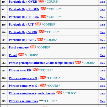
Particule (la): OVER
*COURS*
196
Club
Particule (la): TEGEN
*COURS*
197
Club
Particule (la): TERUG
*COURS*
198
Club
Particule (la): UIT
*COURS*
199
Club
Particule (la): VOOR
*COURS*
200
Club
Particule (la): WEG
*COURS*
201
Club
Passé composé
*COURS*
202
Club
Passif
*COURS*
203
Club
Phrase principale affirmative aux temps simples
*COURS*
204
Club
Phrases avec ER
*COURS*
205
Club
Phrases complexes (1)
*COURS*
206
Club
Phrases complexes (2)
*COURS*
207
Club
Phrases complexes - particularités
*COURS*
208
Club
Phrases exclamatives
*COURS*
209
Club