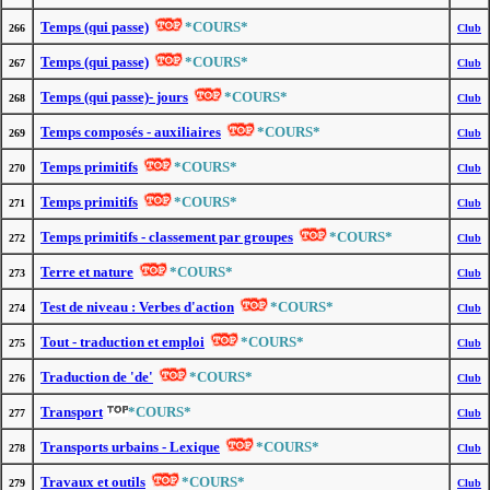
Temps (qui passe)
*COURS*
266
Club
Temps (qui passe)
*COURS*
267
Club
Temps (qui passe)- jours
*COURS*
268
Club
Temps composés - auxiliaires
*COURS*
269
Club
Temps primitifs
*COURS*
270
Club
Temps primitifs
*COURS*
271
Club
Temps primitifs - classement par groupes
*COURS*
272
Club
Terre et nature
*COURS*
273
Club
Test de niveau : Verbes d'action
*COURS*
274
Club
Tout - traduction et emploi
*COURS*
275
Club
Traduction de 'de'
*COURS*
276
Club
Transport
*COURS*
277
Club
Transports urbains - Lexique
*COURS*
278
Club
Travaux et outils
*COURS*
279
Club