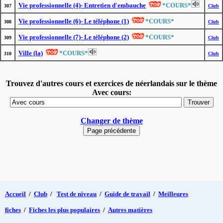
Vie professionnelle (4)- Entretien d'embauche
*COURS*
307
Club
Vie professionnelle (6)- Le téléphone (1)
*COURS*
308
Club
Vie professionnelle (7)- Le téléphone (2)
*COURS*
309
Club
Ville (la)
*COURS*
310
Club
Trouvez d'autres cours et exercices de néerlandais sur le thème
Avec cours:
Changer de thème
Accueil
/
Club
/
Test de niveau
/
Guide de travail
/
Meilleures
fiches
/
Fiches les plus populaires
/
Autres matières