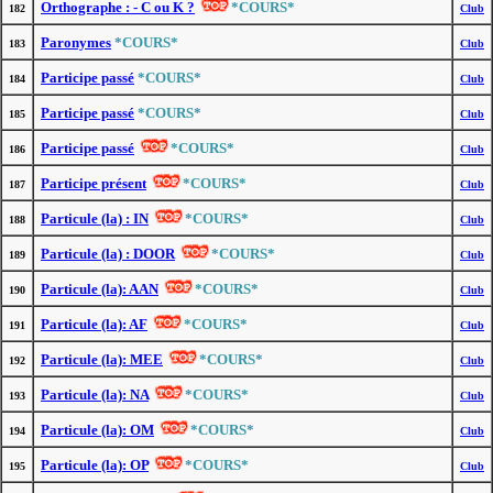
Orthographe : - C ou K ?
*COURS*
182
Club
Paronymes
*COURS*
183
Club
Participe passé
*COURS*
184
Club
Participe passé
*COURS*
185
Club
Participe passé
*COURS*
186
Club
Participe présent
*COURS*
187
Club
Particule (la) : IN
*COURS*
188
Club
Particule (la) : DOOR
*COURS*
189
Club
Particule (la): AAN
*COURS*
190
Club
Particule (la): AF
*COURS*
191
Club
Particule (la): MEE
*COURS*
192
Club
Particule (la): NA
*COURS*
193
Club
Particule (la): OM
*COURS*
194
Club
Particule (la): OP
*COURS*
195
Club