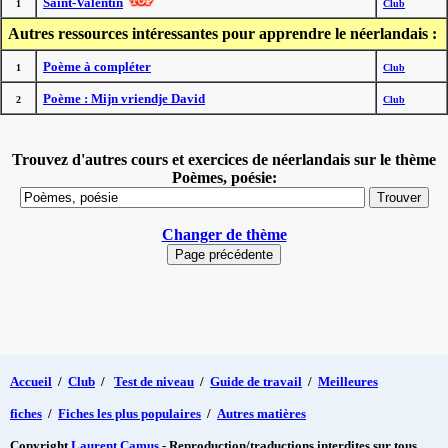
Saint-Valentin
1
Club
Autres ressources intéressantes pour apprendre le néerlandais :
Poème à compléter
1
Club
Poème : Mijn vriendje David
2
Club
Trouvez d'autres cours et exercices de néerlandais sur le thème
Poèmes, poésie:
Changer de thème
Accueil
/
Club
/
Test de niveau
/
Guide de travail
/
Meilleures
fiches
/
Fiches les plus populaires
/
Autres matières
Copyright
Laurent Camus
- Reproduction/traductions interdites sur tous