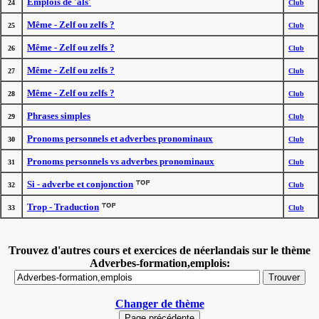
Emplois de 'als'
24
Club
Même - Zelf ou zelfs ?
25
Club
Même - Zelf ou zelfs ?
26
Club
Même - Zelf ou zelfs ?
27
Club
Même - Zelf ou zelfs ?
28
Club
Phrases simples
29
Club
Pronoms personnels et adverbes pronominaux
30
Club
Pronoms personnels vs adverbes pronominaux
31
Club
Si - adverbe et conjonction
32
Club
Trop - Traduction
33
Club
Trouvez d'autres cours et exercices de néerlandais sur le thème
Adverbes-formation,emplois:
Changer de thème