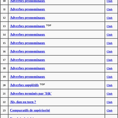
Adverbes pronominaux
10
Club
Adverbes pronominaux
11
Club
Adverbes pronominaux
12
Club
Adverbes pronominaux
13
Club
Adverbes pronominaux
14
Club
Adverbes pronominaux
15
Club
Adverbes pronominaux
16
Club
Adverbes pronominaux
17
Club
Adverbes pronominaux
18
Club
Adverbes pronominaux
19
Club
Adverbes supplétifs
20
Club
Adverbes terminés par 'lijk'
21
Club
Als, dan ou toen ?
22
Club
Comparatifs de supériorité
23
Club