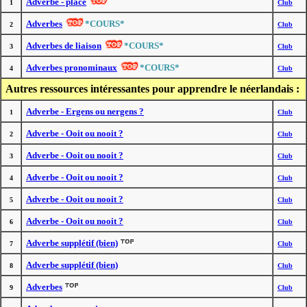
Adverbe - place
1
Club
Adverbes
*COURS*
2
Club
Adverbes de liaison
*COURS*
3
Club
Adverbes pronominaux
*COURS*
4
Club
Autres ressources intéressantes pour apprendre le néerlandais :
Adverbe - Ergens ou nergens ?
1
Club
Adverbe - Ooit ou nooit ?
2
Club
Adverbe - Ooit ou nooit ?
3
Club
Adverbe - Ooit ou nooit ?
4
Club
Adverbe - Ooit ou nooit ?
5
Club
Adverbe - Ooit ou nooit ?
6
Club
Adverbe supplétif (bien)
7
Club
Adverbe supplétif (bien)
8
Club
Adverbes
9
Club