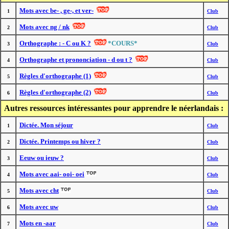
Mots avec be- , ge-, et ver-
1
Club
Mots avec ng / nk
2
Club
Orthographe : - C ou K ?
*COURS*
3
Club
Orthographe et prononciation - d ou t ?
4
Club
Règles d'orthographe (1)
5
Club
Règles d'orthographe (2)
6
Club
Autres ressources intéressantes pour apprendre le néerlandais :
Dictée. Mon séjour
1
Club
Dictée. Printemps ou hiver ?
2
Club
Eeuw ou ieuw ?
3
Club
Mots avec aai- ooi- oei
4
Club
Mots avec cht
5
Club
Mots avec uw
6
Club
Mots en -aar
7
Club