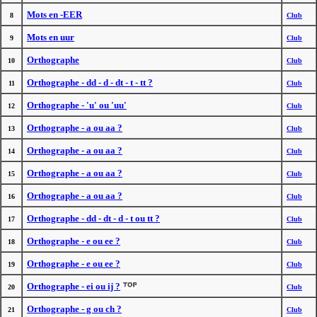
Mots en -EER
8
Club
Mots en uur
9
Club
Orthographe
10
Club
Orthographe - dd - d - dt - t - tt ?
11
Club
Orthographe - 'u' ou 'uu'
12
Club
Orthographe - a ou aa ?
13
Club
Orthographe - a ou aa ?
14
Club
Orthographe - a ou aa ?
15
Club
Orthographe - a ou aa ?
16
Club
Orthographe - dd - dt - d - t ou tt ?
17
Club
Orthographe - e ou ee ?
18
Club
Orthographe - e ou ee ?
19
Club
Orthographe - ei ou ij ?
20
Club
Orthographe - g ou ch ?
21
Club