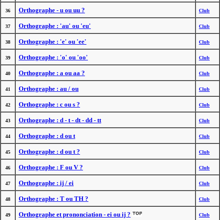
Orthographe - u ou uu ?
36
Club
Orthographe : 'au' ou 'eu'
37
Club
Orthographe : 'e' ou 'ee'
38
Club
Orthographe : 'o' ou 'oo'
39
Club
Orthographe : a ou aa ?
40
Club
Orthographe : au / ou
41
Club
Orthographe : c ou s ?
42
Club
Orthographe : d - t - dt - dd - tt
43
Club
Orthographe : d ou t
44
Club
Orthographe : d ou t ?
45
Club
Orthographe : F ou V ?
46
Club
Orthographe : ij / ei
47
Club
Orthographe : T ou TH ?
48
Club
Orthographe et prononciation - ei ou ij ?
49
Club