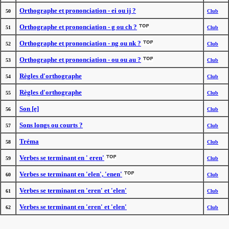
Orthographe et prononciation - ei ou ij ?
50
Club
Orthographe et prononciation - g ou ch ?
51
Club
Orthographe et prononciation - ng ou nk ?
52
Club
Orthographe et prononciation - ou ou au ?
53
Club
Règles d'orthographe
54
Club
Règles d'orthographe
55
Club
Son [e]
56
Club
Sons longs ou courts ?
57
Club
Tréma
58
Club
Verbes se terminant en ' eren'
59
Club
Verbes se terminant en 'elen', 'enen'
60
Club
Verbes se terminant en 'eren' et 'elen'
61
Club
Verbes se terminant en 'eren' et 'elen'
62
Club