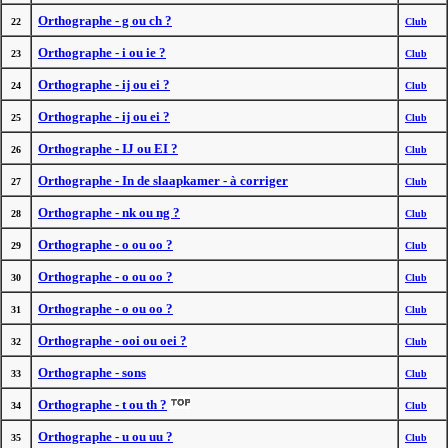
Orthographe - g ou ch ?
22
Club
Orthographe - i ou ie ?
23
Club
Orthographe - ij ou ei ?
24
Club
Orthographe - ij ou ei ?
25
Club
Orthographe - IJ ou EI ?
26
Club
Orthographe - In de slaapkamer - à corriger
27
Club
Orthographe - nk ou ng ?
28
Club
Orthographe - o ou oo ?
29
Club
Orthographe - o ou oo ?
30
Club
Orthographe - o ou oo ?
31
Club
Orthographe - ooi ou oei ?
32
Club
Orthographe - sons
33
Club
Orthographe - t ou th ?
34
Club
Orthographe - u ou uu ?
35
Club