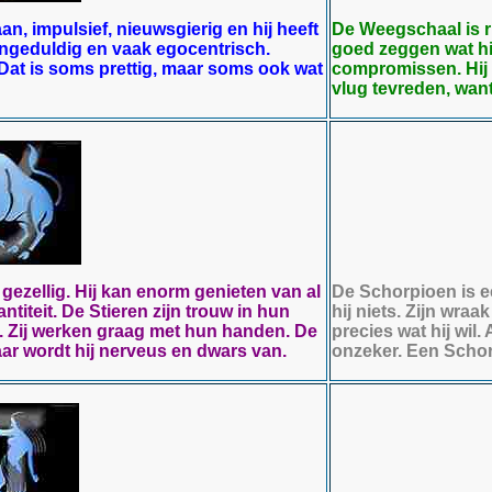
taan, impulsief, nieuwsgierig en hij heeft
De Weegschaal is ru
 ongeduldig en vaak egocentrisch.
goed zeggen wat hij
at is soms prettig, maar soms ook wat
compromissen. Hij 
vlug tevreden, want 
n gezellig. Hij kan enorm genieten van al
De Schorpioen is e
antiteit. De Stieren zijn trouw in hun
hij niets. Zijn wraa
. Zij werken graag met hun handen. De
precies wat hij wil.
aar wordt hij nerveus en dwars van.
onzeker. Een Schorp