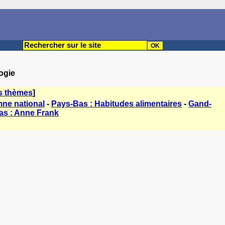
ogie
s thèmes
]
mne national
-
Pays-Bas : Habitudes alimentaires
-
Gand-
as : Anne Frank