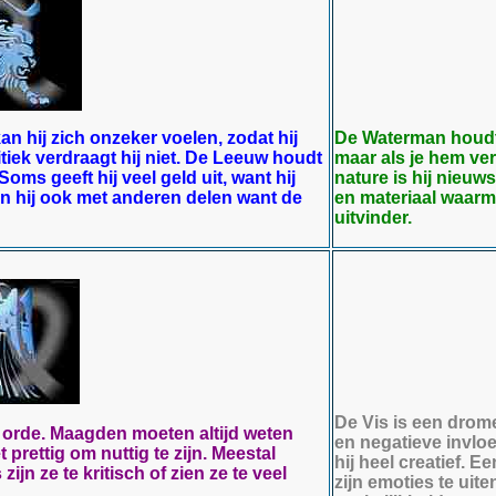
n hij zich onzeker voelen, zodat hij
De Waterman houdt e
iek verdraagt hij niet. De Leeuw houdt
maar als je hem ver
oms geeft hij veel geld uit, want hij
nature is hij nieuws
n hij ook met anderen delen want de
en materiaal waarme
uitvinder.
De Vis is een drome
 orde. Maagden moeten altijd weten
en negatieve invloe
prettig om nuttig te zijn. Meestal
hij heel creatief. 
jn ze te kritisch of zien ze te veel
zijn emoties te uite