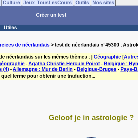
Culture
Jeux
TousLesCours
Outils
Nos sites
Créer un test
Utiles
rcices de néerlandais
> test de néerlandais n°45300 : Astrol
 de néerlandais sur les mêmes thèmes : |
Géographie
[
Autre
géographie
-
Agatha Christie-Hercule Poirot
-
Belgique : Hy
 (4)
-
Allemagne : Mur de Berlin
-
Belgique-Bruges
-
Pays-B
 quel terme pour obtenir une traduction...
Geloof je in astrologie ?