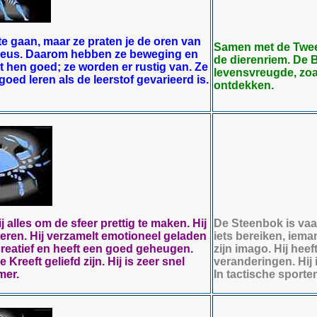
te gaan, maar ze praten je de oren van
Samen met de Tweel
erveus. Daarom hebben ze beweging en
de dierenriem. De B
t hen goed; ze worden er rustig van. Ze
levensvreugde, zoa
goed leren als de leerstof gevarieerd is.
ontdekken.
ij alles om de sfeer prettig te maken. Hij
De Steenbok is vaak
dieren. Hij verzamelt emotioneel geladen
iets bereiken, iema
 creatief en heeft een goed geheugen.
zijn imago. Hij hee
Kreeft geliefd zijn. Hij is zeer snel
veranderingen. Hij i
mer.
In tactische sporte