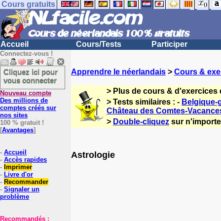
Cours gratuits
Accueil
Cours/Tests
Participer
Connectez-vous !
Cliquez ici pour
Apprendre le néerlandais
>
Cours & exe
vous connecter
> Plus de cours & d'exercices
Nouveau compte
Des millions de
> Tests similaires : -
Belgique-
comptes créés sur
Château des Comtes-Vacances
nos sites
>
Double-cliquez
sur n'importe
100 % gratuit !
[
Avantages
]
-
Accueil
Astrologie
-
Accès rapides
-
Imprimer
-
Livre d'or
-
Recommander
-
Signaler un
problème
Recommandés :