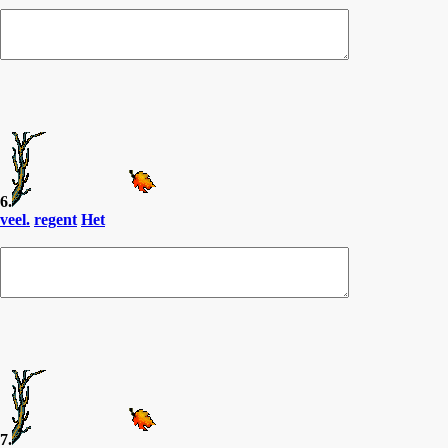
6.
veel.
regent
Het
7.