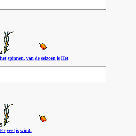
4.
het
spinnen.
van
de
seizoen
is
Het
5.
Er
veel
is
wind.