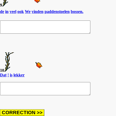
9.
de
in
veel
ook
We
vinden
paddenstoelen
bossen.
10.
Dat
!
is
lekker