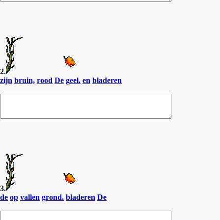
2.
zijn
bruin,
rood
De
geel.
en
bladeren
3.
de
op
vallen
grond.
bladeren
De