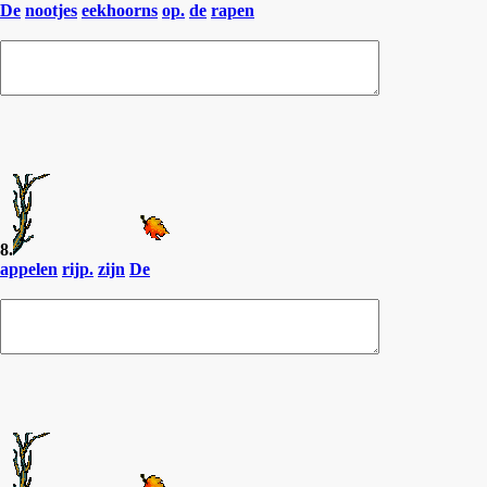
De
nootjes
eekhoorns
op.
de
rapen
8.
appelen
rijp.
zijn
De