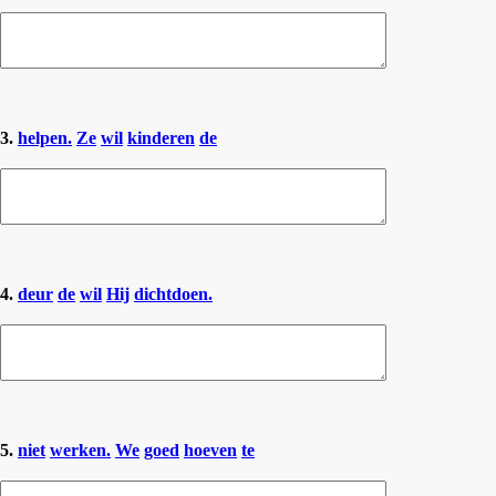
3.
helpen.
Ze
wil
kinderen
de
4.
deur
de
wil
Hij
dichtdoen.
5.
niet
werken.
We
goed
hoeven
te