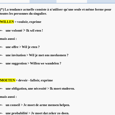
(*) La tendance actuelle consiste à n'utiliser qu'une seule et même forme pour
toutes les personnes du singulier.
WILLEN
= vouloir, exprime
>
•-
une volonté
Ik wil eten !
mais aussi :
•-
une offre >
Wil je eten ?
•-
une invitation >
Wil je met ons meekomen ?
•-
une suggestion
>
Willen we wandelen ?
MOETEN
= devoir - falloir, exprime
•-
une obligation, une nécessité
>
Ik moet studeren.
mais aussi :
•-
un conseil
>
Je moet de arme mensen helpen.
•-
une probabilité
>
Je moet dat zeker zo doen.