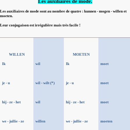
Les auxiliaires de mode.
Les auxiliaires de mode sont au nombre de quatre : kunnen - mogen - willen et
moeten.
Leur conjugaison est irrégulière mais très facile !
WILLEN
MOETEN
Ik
wil
Ik
moet
je - u
wil - wilt (*)
je - u
moet
hij - ze - het
wil
hij - ze - het
moet
we - jullie - ze
willen
we - jullie - ze
moeten