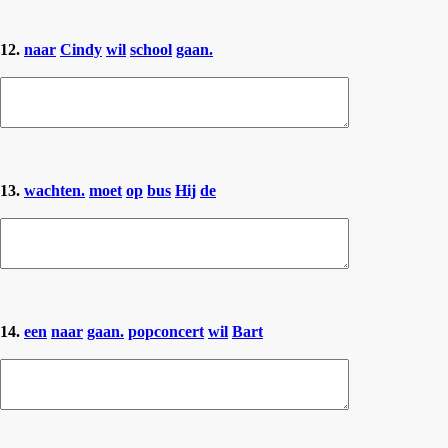
12.
naar
Cindy
wil
school
gaan.
13.
wachten.
moet
op
bus
Hij
de
14.
een
naar
gaan.
popconcert
wil
Bart