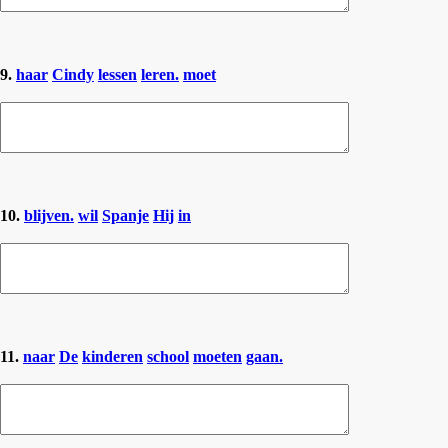
9.
haar
Cindy
lessen
leren.
moet
10.
blijven.
wil
Spanje
Hij
in
11.
naar
De
kinderen
school
moeten
gaan.