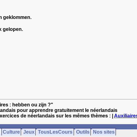
m geklommen.
k gelopen.
ires : hebben ou zijn ?"
landais pour apprendre gratuitement le néerlandais
exercices de néerlandais sur les mêmes thèmes : |
Auxiliaire
Culture
Jeux
TousLesCours
Outils
Nos sites