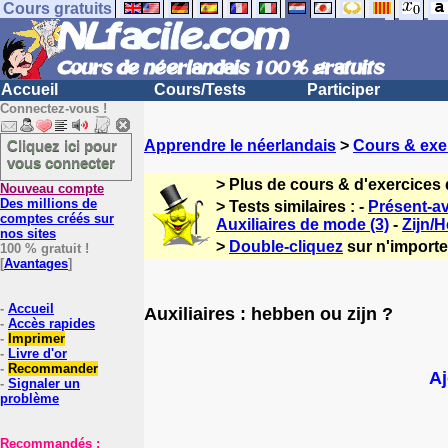
Cours gratuits
Accueil
Cours/Tests
Participer
Connectez-vous !
Cliquez ici pour
Apprendre le néerlandais
>
Cours & exe
vous connecter
> Plus de cours & d'exercices
Nouveau compte
Des millions de
> Tests similaires : -
Présent-av
comptes créés sur
Auxiliaires de mode (3)
-
Zijn/
nos sites
>
Double-cliquez
sur n'importe
100 % gratuit !
[
Avantages
]
-
Accueil
Auxiliaires : hebben ou zijn ?
-
Accès rapides
-
Imprimer
-
Livre d'or
-
Recommander
Aj
-
Signaler un
problème
Recommandés :