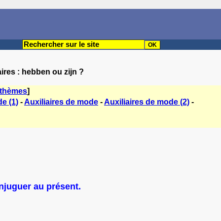
aires : hebben ou zijn ?
 thèmes
]
e (1)
-
Auxiliaires de mode
-
Auxiliaires de mode (2)
-
onjuguer au présent.