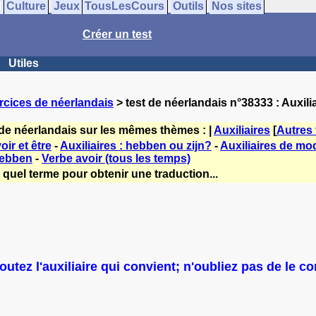
Culture
Jeux
TousLesCours
Outils
Nos sites
Créer un test
Utiles
rcices de néerlandais
> test de néerlandais n°38333 : Auxili
 de néerlandais sur les mêmes thèmes : |
Auxiliaires
[
Autres
oir et être
-
Auxiliaires : hebben ou zijn?
-
Auxiliaires de mod
Hebben
-
Verbe avoir (tous les temps)
 quel terme pour obtenir une traduction...
outez l'auxiliaire qui convient; n'oubliez pas de le c