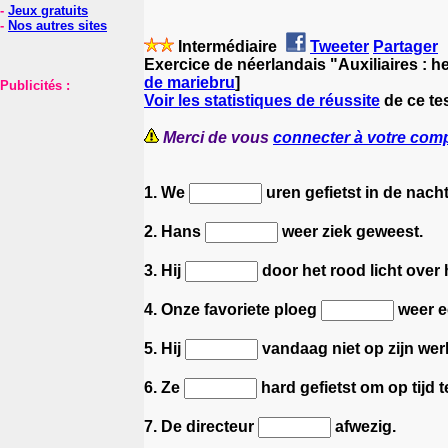
-
Jeux gratuits
-
Nos autres sites
Intermédiaire
Tweeter
Partager
Exercice de néerlandais "Auxiliaires : h
de mariebru
]
Publicités :
Voir les statistiques de réussite
de ce te
Merci de vous
connecter à votre com
1. We
uren gefietst in de nacht
2. Hans
weer ziek geweest.
3. Hij
door het rood licht over
4. Onze favoriete ploeg
weer e
5. Hij
vandaag niet op zijn we
6. Ze
hard gefietst om op tijd 
7. De directeur
afwezig.