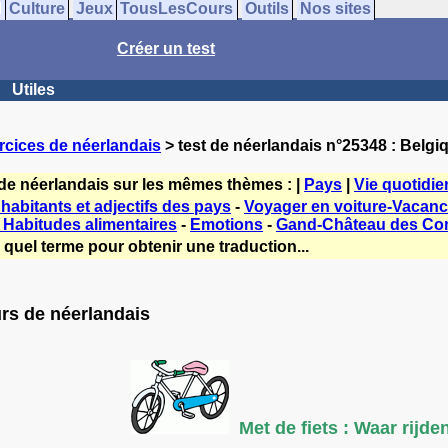
Culture
Jeux
TousLesCours
Outils
Nos sites
Créer un test
Utiles
rcices de néerlandais
> test de néerlandais n°25348 : Belgiq
 de néerlandais sur les mêmes thèmes : |
Pays
|
Vie quotidi
abitants et adjectifs des pays
-
Voyager en voiture-Vacanc
 Habitudes alimentaires
-
Emotions
-
Gand-Château des Com
 quel terme pour obtenir une traduction...
urs de néerlandais
Met de fiets : Waar rijde