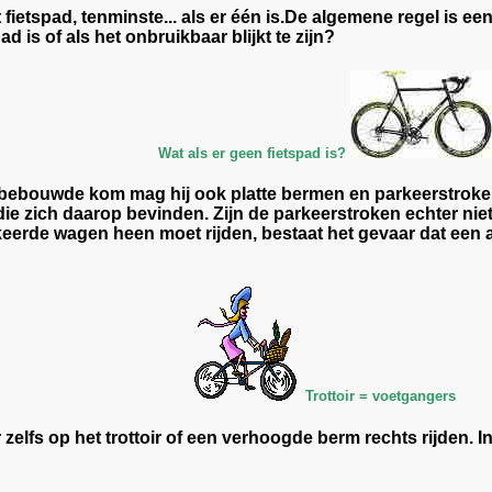
 fietspad, tenminste... als er één is.De algemene regel is een
d is of als het onbruikbaar blijkt te zijn?
Wat als er geen fietspad is?
de bebouwde kom mag hij ook platte bermen en parkeerstrok
 zich daarop bevinden. Zijn de parkeerstroken echter niet ov
eerde wagen heen moet rijden, bestaat het gevaar dat een 
Trottoir = voetgangers
elfs op het trottoir of een verhoogde berm rechts rijden. 