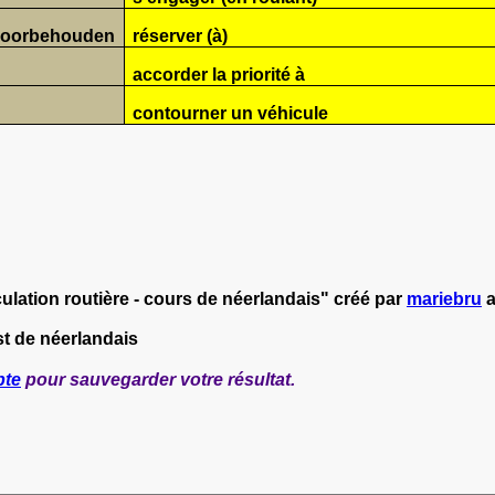
voorbehouden
réserver (à)
accorder la priorité à
contourner un véhicule
ulation routière - cours de néerlandais" créé par
mariebru
a
st de néerlandais
pte
pour sauvegarder votre résultat.