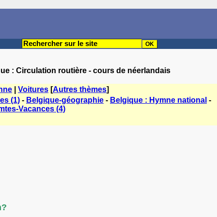
ue : Circulation routière - cours de néerlandais
enne
|
Voitures
[
Autres thèmes
]
es (1)
-
Belgique-géographie
-
Belgique : Hymne national
-
tes-Vacances (4)
n?