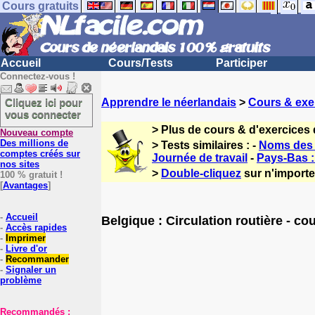
Cours gratuits
Accueil
Cours/Tests
Participer
Connectez-vous !
Cliquez ici pour
Apprendre le néerlandais
>
Cours & exe
vous connecter
> Plus de cours & d'exercices
Nouveau compte
Des millions de
> Tests similaires : -
Noms des h
comptes créés sur
Journée de travail
-
Pays-Bas :
nos sites
>
Double-cliquez
sur n'importe
100 % gratuit !
[
Avantages
]
-
Accueil
Belgique : Circulation routière - co
-
Accès rapides
-
Imprimer
-
Livre d'or
-
Recommander
-
Signaler un
problème
Recommandés :