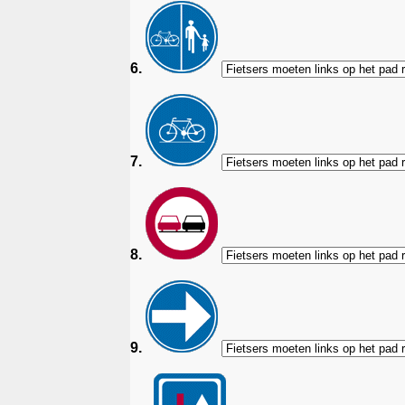
6.
7.
8.
9.