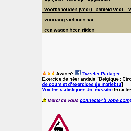
voorbehouden (voor) - behield voor
- 
voorrang verlenen aan
een wagen heen rijden
Avancé
Tweeter
Partager
Exercice de néerlandais "Belgique : Circ
de cours et d'exercices de mariebru
]
Voir les statistiques de réussite
de ce te
Merci de vous
connecter à votre com