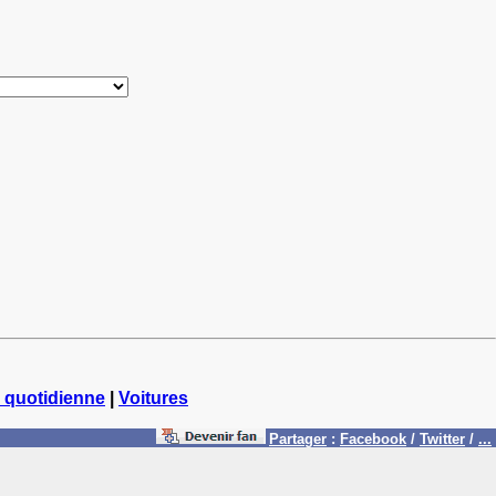
 quotidienne
|
Voitures
Partager
:
Facebook
/
Twitter
/
...