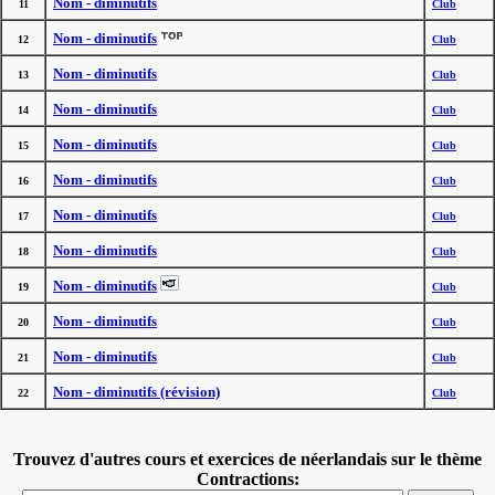
Nom - diminutifs
11
Club
Nom - diminutifs
12
Club
Nom - diminutifs
13
Club
Nom - diminutifs
14
Club
Nom - diminutifs
15
Club
Nom - diminutifs
16
Club
Nom - diminutifs
17
Club
Nom - diminutifs
18
Club
Nom - diminutifs
19
Club
Nom - diminutifs
20
Club
Nom - diminutifs
21
Club
Nom - diminutifs (révision)
22
Club
Trouvez d'autres cours et exercices de néerlandais sur le thème
Contractions: