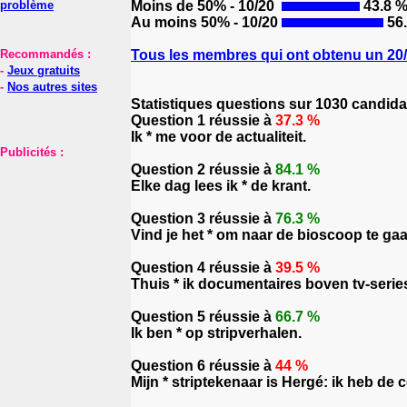
problème
Moins de 50% - 10/20
43.8 
Au moins 50% - 10/20
56
Recommandés :
Tous les membres qui ont obtenu un 20/2
-
Jeux gratuits
-
Nos autres sites
Statistiques questions sur 1030 candida
Question 1 réussie à
37.3 %
Ik * me voor de actualiteit.
Publicités :
Question 2 réussie à
84.1 %
Elke dag lees ik * de krant.
Question 3 réussie à
76.3 %
Vind je het * om naar de bioscoop te gaa
Question 4 réussie à
39.5 %
Thuis * ik documentaires boven tv-serie
Question 5 réussie à
66.7 %
Ik ben * op stripverhalen.
Question 6 réussie à
44 %
Mijn * striptekenaar is Hergé: ik heb de 