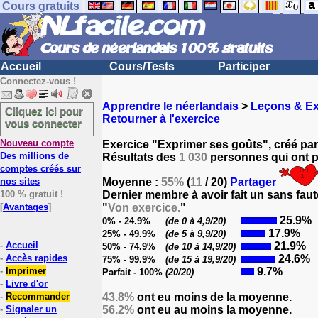
Cours gratuits
Accueil
Cours/Tests
Participer
Connectez-vous !
Apprendre le néerlandais
>
Leçons & Ex
Cliquez ici pour
Retourner à l'exercice
vous connecter
Nouveau compte
Exercice "Exprimer ses goûts", créé pa
Des millions de
Résultats des
1 030
personnes qui ont pa
comptes créés sur
nos sites
Moyenne :
55%
(
11
/ 20)
Partager
100 % gratuit !
Dernier membre à avoir fait un sans faut
[
Avantages
]
"
Von exercice.
"
25.9%
0% - 24.9%
(de 0 à 4,9/20)
17.9%
25% - 49.9%
(de 5 à 9,9/20)
-
Accueil
21.9%
50% - 74.9%
(de 10 à 14,9/20)
-
Accès rapides
24.6%
75% - 99.9%
(de 15 à 19,9/20)
-
Imprimer
9.7%
Parfait - 100%
(20/20)
-
Livre d'or
-
Recommander
43.8%
ont eu moins de la moyenne.
-
Signaler un
56.2%
ont eu au moins la moyenne.