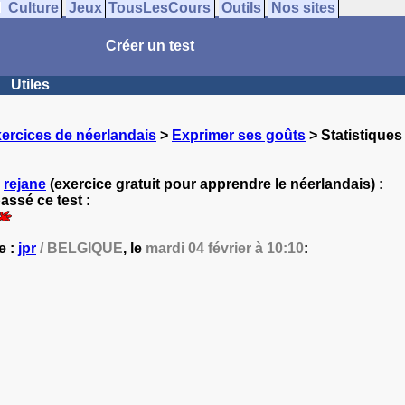
Culture
Jeux
TousLesCours
Outils
Nos sites
Créer un test
Utiles
ercices de néerlandais
>
Exprimer ses goûts
> Statistiques
r
rejane
(exercice gratuit pour apprendre le néerlandais) :
ssé ce test :
e :
jpr
/ BELGIQUE
, le
mardi 04 février à 10:10
: