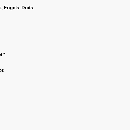
, Engels, Duits.
t *.
or.