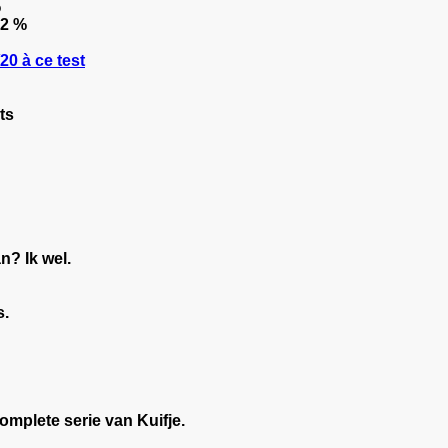
%
.2 %
0 à ce test
ts
n? Ik wel.
s.
complete serie van Kuifje.