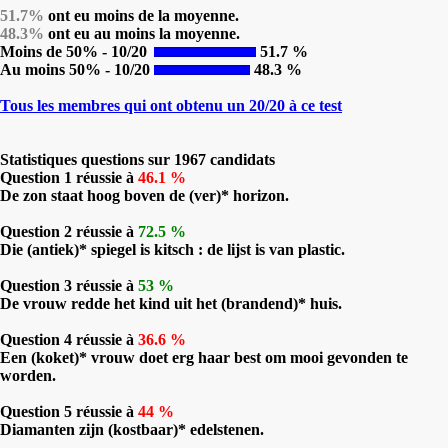
51.7%
ont eu moins de la moyenne.
48.3%
ont eu au moins la moyenne.
Moins de 50% - 10/20
51.7 %
Au moins 50% - 10/20
48.3 %
Tous les membres qui ont obtenu un 20/20 à ce test
Statistiques questions sur 1967 candidats
Question 1 réussie à
46.1 %
De zon staat hoog boven de (ver)* horizon.
Question 2 réussie à
72.5 %
Die (antiek)* spiegel is kitsch : de lijst is van plastic.
Question 3 réussie à
53 %
De vrouw redde het kind uit het (brandend)* huis.
Question 4 réussie à
36.6 %
Een (koket)* vrouw doet erg haar best om mooi gevonden te
worden.
Question 5 réussie à
44 %
Diamanten zijn (kostbaar)* edelstenen.