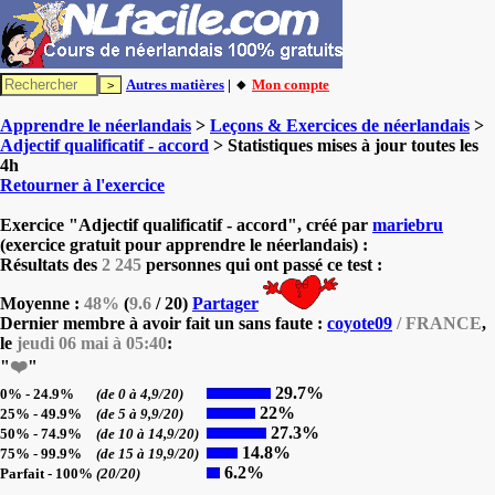
Autres matières
| 🔸
Mon compte
Apprendre le néerlandais
>
Leçons & Exercices de néerlandais
>
Adjectif qualificatif - accord
> Statistiques mises à jour toutes les
4h
Retourner à l'exercice
Exercice "Adjectif qualificatif - accord", créé par
mariebru
(exercice gratuit pour apprendre le néerlandais) :
Résultats des
2 245
personnes qui ont passé ce test :
Moyenne :
48%
(
9.6
/ 20)
Partager
Dernier membre à avoir fait un sans faute :
coyote09
/ FRANCE
,
le
jeudi 06 mai à 05:40
:
"
❤️
"
29.7%
0% - 24.9%
(de 0 à 4,9/20)
22%
25% - 49.9%
(de 5 à 9,9/20)
27.3%
50% - 74.9%
(de 10 à 14,9/20)
14.8%
75% - 99.9%
(de 15 à 19,9/20)
6.2%
Parfait - 100%
(20/20)