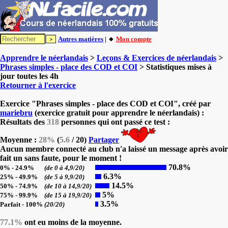
Autres matières
| 🔸
Mon compte
Apprendre le néerlandais
>
Leçons & Exercices de néerlandais
>
Phrases simples - place des COD et COI
> Statistiques mises à
jour toutes les 4h
Retourner à l'exercice
Exercice "Phrases simples - place des COD et COI", créé par
mariebru
(exercice gratuit pour apprendre le néerlandais) :
Résultats des
318
personnes qui ont passé ce test :
Moyenne :
28%
(
5.6
/ 20)
Partager
Aucun membre connecté au club n'a laissé un message après avoir
fait un sans faute, pour le moment !
70.8%
0% - 24.9%
(de 0 à 4,9/20)
6.3%
25% - 49.9%
(de 5 à 9,9/20)
14.5%
50% - 74.9%
(de 10 à 14,9/20)
5%
75% - 99.9%
(de 15 à 19,9/20)
3.5%
Parfait - 100%
(20/20)
77.1%
ont eu moins de la moyenne.