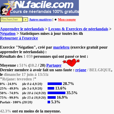
Autres matières
| 🔸
Mon compte
Apprendre le néerlandais
>
Leçons & Exercices de néerlandais
>
Négation
> Statistiques mises à jour toutes les 4h
Retourner à l'exercice
Exercice "Négation", créé par
mariebru
(exercice gratuit pour
apprendre le néerlandais) :
Résultats des
1 059
personnes qui ont passé ce test :
Moyenne :
51%
(
10.2
/ 20)
Partager
Dernier membre à avoir fait un sans faute :
rejane
/ BELGIQUE
,
le
dimanche 17 juin à 13:51
:
"
Réjane: tevreden !
"
28.7%
0% - 24.9%
(de 0 à 4,9/20)
13.6%
25% - 49.9%
(de 5 à 9,9/20)
35.5%
50% - 74.9%
(de 10 à 14,9/20)
16.9%
75% - 99.9%
(de 15 à 19,9/20)
5.3%
Parfait - 100%
(20/20)
42.3%
ont eu moins de la moyenne.