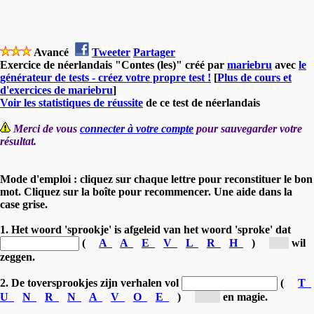
Avancé
Tweeter
Partager
Exercice de néerlandais "Contes (les)" créé par
mariebru
avec
le
générateur de tests - créez votre propre test !
[
Plus de cours et
d'exercices de mariebru
]
Voir les statistiques de réussite
de ce test de néerlandais
Merci de vous
connecter à votre compte
pour sauvegarder votre
résultat.
Mode d'emploi : cliquez sur chaque lettre pour reconstituer le bon
mot. Cliquez sur la boîte pour recommencer. Une aide dans la
case grise.
1. Het woord 'sprookje' is afgeleid van het woord 'sproke' dat
(
A
A
E
V
L
R
H
)
[v...]
wil
zeggen.
2. De toversprookjes zijn verhalen vol
(
T
U
N
R
N
A
V
O
E
)
[av...]
en magie.