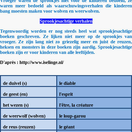
Vroeger waren de sprookjes niet voor de kinderen bedoeld, ze
waren meer bedoeld als waarschuwingsverhalen die kinderen
bang moesten maken voor wolven en weerwolven.
Sprookjesachtige verhalen
Tegenwoordig worden er nog steeds heel wat sprookjesachtige
boeken geschreven. Ze lijken niet meer op de sprookjes van
vroeger. Ze zijn lang niet zo griezelig meer en juist de reuzen,
heksen en monsters in deze boeken zijn aardig. Sprookjesachtige
boeken zijn er voor kinderen van alle leeftijden.
D'après : http://www.iselinge.nl/
de duivel (s)
le diable
de geest (en)
l'esprit
het wezen (s)
l'être, la créature
de weerwolf (wolven)
le loup-garou
de reus (reuzen)
le géant