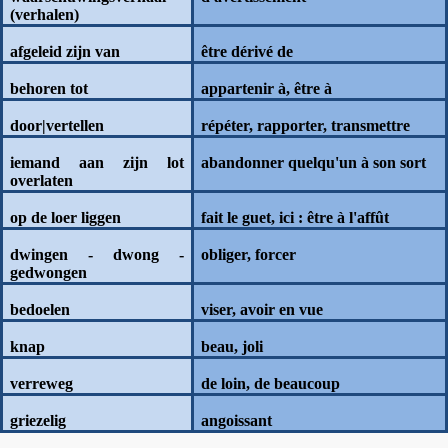
(verhalen)
afgeleid zijn van
être dérivé de
behoren tot
appartenir à, être à
door|vertellen
répéter, rapporter, transmettre
iemand aan zijn lot
abandonner quelqu'un à son sort
overlaten
op de loer liggen
fait le guet, ici : être à l'affût
dwingen - dwong -
obliger, forcer
gedwongen
bedoelen
viser, avoir en vue
knap
beau, joli
verreweg
de loin, de beaucoup
griezelig
angoissant