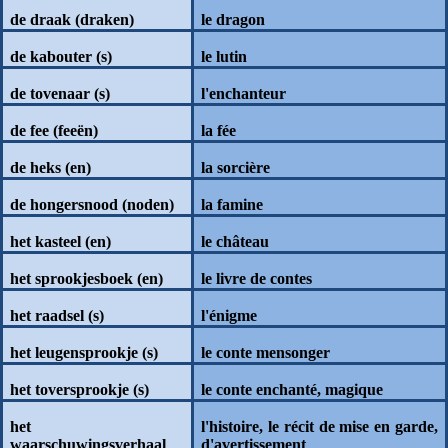
de draak (draken)
le dragon
de kabouter (s)
le lutin
de tovenaar (s)
l'enchanteur
de fee (feeën)
la fée
de heks (en)
la sorcière
de hongersnood (noden)
la famine
het kasteel (en)
le château
het sprookjesboek (en)
le livre de contes
het raadsel (s)
l'énigme
het leugensprookje (s)
le conte mensonger
het toversprookje (s)
le conte enchanté, magique
het
l'histoire, le récit de mise en garde,
waarschuwingsverhaal
d'avertissement