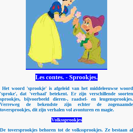
Les contes. - Sprookjes.
Het woord 'sprookje' is afgeleid van het middeleeuwse woor
'sproke', dat 'verhaal' betekent. Er zijn verschillende soorten
sprookjes, bijvoorbeeld dieren-, raadsel- en leugensprookjes.
Verreweg de bekendste zijn echter de zogenaamde
toversprookjes, dit zijn verhalen vol avonturen en magie.
Volkssprookjes
De toversprookjes behoren tot de volkssprookjes. Ze bestaan al