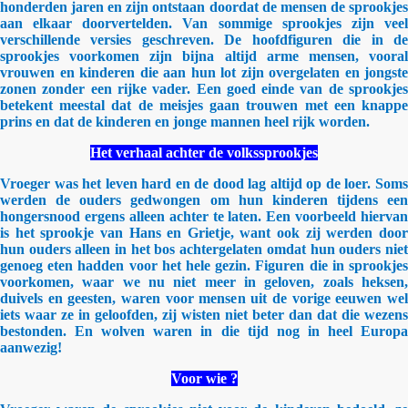
honderden jaren en zijn ontstaan doordat de mensen de sprookjes
aan elkaar doorvertelden. Van sommige sprookjes zijn veel
verschillende versies geschreven. De hoofdfiguren die in de
sprookjes voorkomen zijn bijna altijd arme mensen, vooral
vrouwen en kinderen die aan hun lot zijn overgelaten en jongste
zonen zonder een rijke vader. Een goed einde van de sprookjes
betekent meestal dat de meisjes gaan trouwen met een knappe
prins en dat de kinderen en jonge mannen heel rijk worden.
Het verhaal achter de volkssprookjes
Vroeger was het leven hard en de dood lag altijd op de loer. Soms
werden de ouders gedwongen om hun kinderen tijdens een
hongersnood ergens alleen achter te laten. Een voorbeeld hiervan
is het sprookje van Hans en Grietje, want ook zij werden door
hun ouders alleen in het bos achtergelaten omdat hun ouders niet
genoeg eten hadden voor het hele gezin. Figuren die in sprookjes
voorkomen, waar we nu niet meer in geloven, zoals heksen,
duivels en geesten, waren voor mensen uit de vorige eeuwen wel
iets waar ze in geloofden, zij wisten niet beter dan dat die wezens
bestonden. En wolven waren in die tijd nog in heel Europa
aanwezig!
Voor wie ?