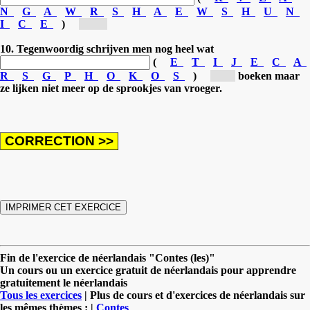
N
G
A
W
R
S
H
A
E
W
S
H
U
N
I
C
E
)
[wa...]
10. Tegenwoordig schrijven men nog heel wat
(
E
T
I
J
E
C
A
R
S
G
P
H
O
K
O
S
)
[sp...]
boeken maar
ze lijken niet meer op de sprookjes van vroeger.
Fin de l'exercice de néerlandais "Contes (les)"
Un cours ou un exercice gratuit de néerlandais pour apprendre
gratuitement le néerlandais
Tous les exercices
| Plus de cours et d'exercices de néerlandais sur
les mêmes thèmes : |
Contes