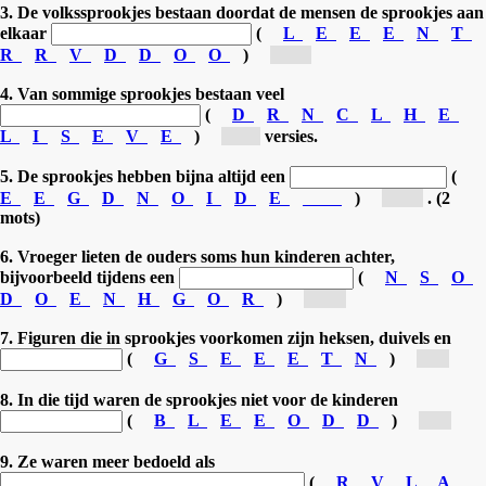
3. De volkssprookjes bestaan doordat de mensen de sprookjes aan
elkaar
(
L
E
E
E
N
T
R
R
V
D
D
O
O
)
[do...]
4. Van sommige sprookjes bestaan veel
(
D
R
N
C
L
H
E
L
I
S
E
V
E
)
[ve...]
versies.
5. De sprookjes hebben bijna altijd een
(
E
E
G
D
N
O
I
D
E
)
[go...]
. (2
mots)
6. Vroeger lieten de ouders soms hun kinderen achter,
bijvoorbeeld tijdens een
(
N
S
O
D
O
E
N
H
G
O
R
)
[ho...]
7. Figuren die in sprookjes voorkomen zijn heksen, duivels en
(
G
S
E
E
E
T
N
)
[g...]
8. In die tijd waren de sprookjes niet voor de kinderen
(
B
L
E
E
O
D
D
)
[b...]
9. Ze waren meer bedoeld als
(
R
V
L
A