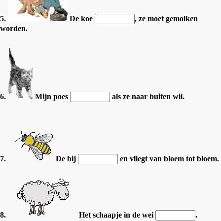
5.
De koe
, ze moet gemolken
worden.
6.
Mijn poes
als ze naar buiten wil.
7.
De bij
en vliegt van bloem tot bloem.
8.
Het schaapje in de wei
.