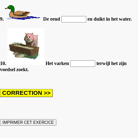
9.
De eend
en duikt in het water.
10.
Het varken
terwijl het zijn
voedsel zoekt.