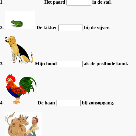
1.
Het paard
in de stal.
2.
De kikker
bij de vijver.
3.
Mijn hond
als de postbode komt.
4.
De haan
bij zonsopgang.