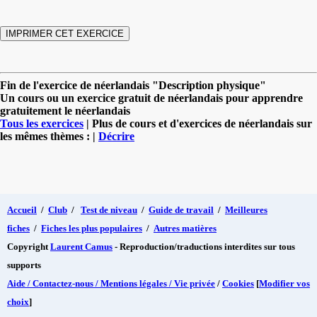
Fin de l'exercice de néerlandais "Description physique"
Un cours ou un exercice gratuit de néerlandais pour apprendre
gratuitement le néerlandais
Tous les exercices
| Plus de cours et d'exercices de néerlandais sur
les mêmes thèmes : |
Décrire
Accueil
/
Club
/
Test de niveau
/
Guide de travail
/
Meilleures
fiches
/
Fiches les plus populaires
/
Autres matières
Copyright
Laurent Camus
- Reproduction/traductions interdites sur tous
supports
Aide / Contactez-nous / Mentions légales / Vie privée
/
Cookies
[
Modifier vos
choix
]