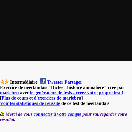
Intermédiaire
Tweeter
Partager
Exercice de néerlandais "Dictée - histoire animalière" créé par
mariebru
avec
le générateur de tests - créez votre propre test !
[
Plus de cours et d'exercices de mariebru
]
Voir les statistiques de réussite
de ce test de néerlandais
Merci de vous
connecter à votre compte
pour sauvegarder votre
résultat.