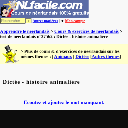
Autres matières
| 🔸
Mon compte
Apprendre le néerlandais
>
Cours & exercices de néerlandais
>
test de néerlandais n°37562 : Dictée - histoire animalière
> Plus de cours & d'exercices de néerlandais sur les
mêmes thèmes : |
Animaux
|
Dictées
[
Autres thèmes
]
Dictée - histoire animalière
Ecoutez et ajoutez le mot manquant.