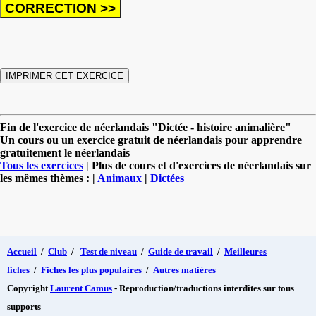
Fin de l'exercice de néerlandais "Dictée - histoire animalière"
Un cours ou un exercice gratuit de néerlandais pour apprendre
gratuitement le néerlandais
Tous les exercices
| Plus de cours et d'exercices de néerlandais sur
les mêmes thèmes : |
Animaux
|
Dictées
Accueil
/
Club
/
Test de niveau
/
Guide de travail
/
Meilleures
fiches
/
Fiches les plus populaires
/
Autres matières
Copyright
Laurent Camus
- Reproduction/traductions interdites sur tous
supports