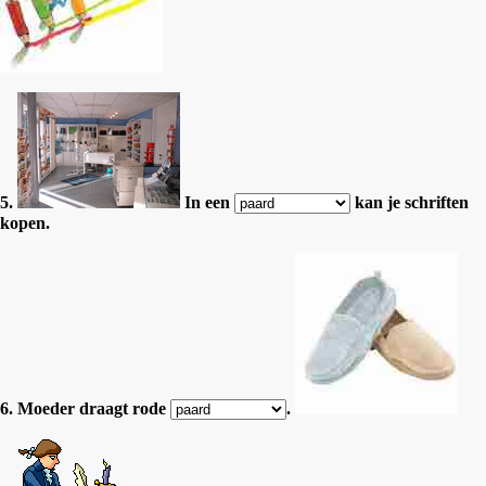
5.
In een
kan je schriften
kopen.
6. Moeder draagt rode
.