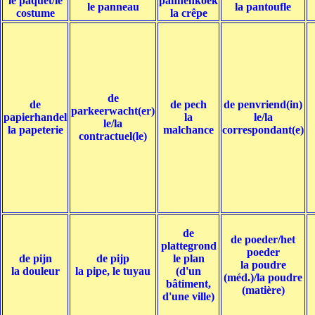
le paquet/le
pannenkoek
le panneau
la pantoufle
costume
la crêpe
de
de
de pech
de penvriend(in)
parkeerwacht(er)
papierhandel
la
le/la
le/la
la papeterie
malchance
correspondant(e)
contractuel(le)
de
de poeder/het
plattegrond
poeder
de pijn
de pijp
le plan
la poudre
la douleur
la pipe, le tuyau
(d'un
(méd.)/la poudre
bâtiment,
(matière)
d'une ville)