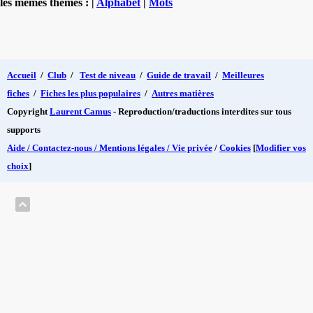
les mêmes thèmes : |
Alphabet
|
Mots
Accueil
/
Club
/
Test de niveau
/
Guide de travail
/
Meilleures
fiches
/
Fiches les plus populaires
/
Autres matières
Copyright
Laurent Camus
- Reproduction/traductions interdites sur tous
supports
Aide / Contactez-nous / Mentions légales / Vie privée
/
Cookies
[
Modifier vos
choix
]