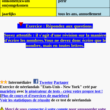
omkomen|kwam
périr
om|omgekomen
jaarlijks
tous les ans, annuellement
Exercice : Répondez aux questions.
Soyez attentifs : il s'agit d'une révision sur la manière
d'écrire les nombres.Vous ne devez donc écrire que le
nombre, mais en toutes lettres.
Intermédiaire
Tweeter
Partager
Exercice de néerlandais "Etats-Unis - New York" créé par
mariebru
avec
le générateur de tests - créez votre propre test !
[
Plus de cours et d'exercices de mariebru
]
Voir les statistiques de réussite
de ce test de néerlandais
Merci de vous
connecter à votre compte
pour sauvegarder votre