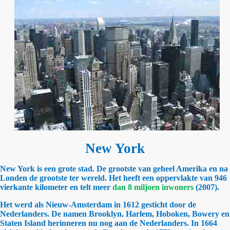
New York
New York is een grote stad. De grootste van geheel Amerika en na
Londen de grootste ter wereld. Het heeft een oppervlakte van 946
vierkante kilometer en telt meer
dan 8 miljoen inwoners
(2007).
Het werd als Nieuw-Amsterdam in 1612 gesticht door de
Nederlanders. De namen Brooklyn, Harlem, Hoboken, Bowery en
Staten Island herinneren nu nog aan de Nederlanders. In 1664