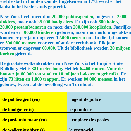
viel de stad in handen van de Engelsen en in 1773 werd er het
laatst in het Nederlands gepreekt.
New York heeft meer dan
20.000 politieagenten
, ongeveer
12.000
dokters
, maar ook
35.000 loodgieters
. Er zijn ook
600 hotels
,
20.000 postambtenaren
en meer dan
200.000 kooplieden
. Jaarlijks
worden er
100.000 kinderen
geboren, maar door auto-ongelukken
komen er per jaar ongeveer 1
2.000 mensen
om. In die tijd komen
er
500.000 mensen
voor een of andere rechtbank. Elk jaar
trouwen er ongeveer
60.000
. Uit de bibliotheek worden
20 miljoen
boeken
geleend.
De grootste wolkenkrabber van New York is het Empire State
Building. Het is
381 meter hoog
. Het telt
6.400 ramen. Voor de
bouw zijn 60.000 ton staal en 10 miljoen bakstenen gebruikt.
Er
zijn
73 liften en 1.860 trappen
. Er werken
80.000 mensen
in het
gebouw, tweemaal de bevolking van Turnhout.
de politieagent (en)
l'agent de police
de loodgieter (s)
le plombier
de postambtenaar (en)
l'employé des postes
de wolkenkrabber (s)
le gratte-ciel