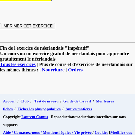
Fin de l'exercice de néerlandais "Impératif"
Un cours ou un exercice gratuit de néerlandais pour apprendre
gratuitement le néerlandais
Tous les exercices
| Plus de cours et d'exercices de néerlandais sur
les mêmes thèmes : |
Nourriture
|
Ordres
Accueil
/
Club
/
Test de niveau
/
Guide de travail
/
Meilleures
fiches
/
Fiches les plus populaires
/
Autres matières
Copyright
Laurent Camus
- Reproduction/traductions interdites sur tous
supports
Aide / Contactez-nous / Mentions légales / Vie privée
/
Cookies
[
Modifier vos