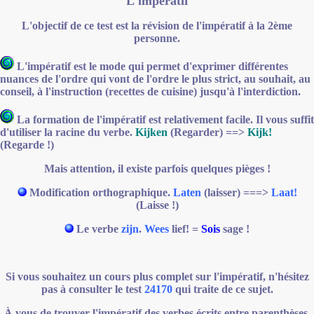
L'impératif
L'objectif de ce test est la révision de l'impératif à la 2ème
personne.
L'impératif est le mode qui permet d'exprimer différentes
nuances de l'ordre qui vont de l'ordre le plus strict, au souhait, au
conseil, à l'instruction (recettes de cuisine) jusqu'à l'interdiction.
La formation de l'impératif est relativement facile. Il vous suffit
d'utiliser la racine du verbe.
Kijken
(Regarder) ==>
Kijk!
(Regarde !)
Mais attention, il existe parfois quelques pièges !
Modification orthographique.
Laten
(laisser) ===>
Laat!
(Laisse !)
Le verbe
zijn
.
Wees
lief! =
Sois
sage !
Si vous souhaitez un cours plus complet sur l'impératif, n'hésitez
pas à consulter le test
24170
qui traite de ce sujet.
À vous de trouver l'impératif des verbes écrits entre parenthèses.