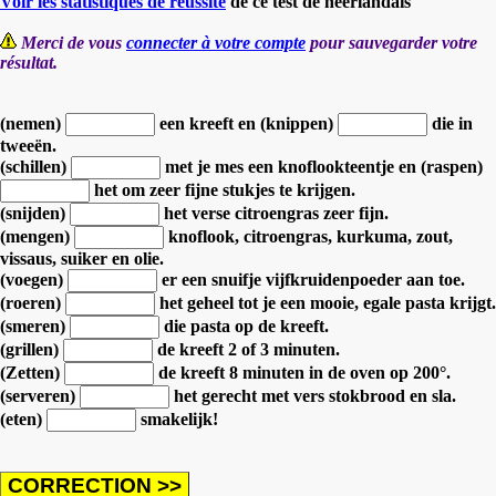
Voir les statistiques de réussite
de ce test de néerlandais
Merci de vous
connecter à votre compte
pour sauvegarder votre
résultat.
(nemen)
een kreeft
en (knippen)
die in
tweeën.
(schillen)
met je mes een knoflookteentje
en (raspen)
het om zeer fijne stukjes te krijgen.
(snijden)
het verse citroengras zeer fijn.
(mengen)
knoflook, citroengras, kurkuma, zout,
vissaus, suiker en olie.
(voegen)
er een snuifje vijfkruidenpoeder aan toe.
(roeren)
het geheel tot je een mooie, egale pasta krijgt.
(smeren)
die pasta op de kreeft.
(grillen)
de kreeft 2 of 3 minuten.
(Zetten)
de kreeft 8 minuten in de oven op 200°.
(serveren)
het gerecht met vers stokbrood en sla.
(eten)
smakelijk!