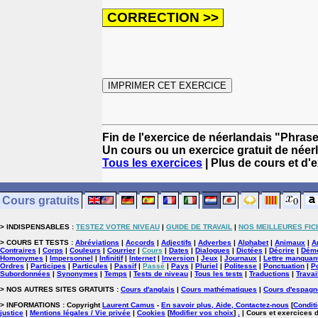
Fin de l'exercice de néerlandais "Phrases 
Un cours ou un exercice gratuit de néer
Tous les exercices
| Plus de cours et d'
Cours gratuits
> INDISPENSABLES :
TESTEZ VOTRE NIVEAU
|
GUIDE DE TRAVAIL
|
NOS MEILLEURES FIC
> COURS ET TESTS :
Abréviations
|
Accords
|
Adjectifs
|
Adverbes
|
Alphabet
|
Animaux
|
A
Contraires
|
Corps
|
Couleurs
|
Courrier
|
Cours
|
Dates
|
Dialogues
|
Dictées
|
Décrire
|
Démo
Homonymes
|
Impersonnel
|
Infinitif
|
Internet
|
Inversion
|
Jeux
|
Journaux
|
Lettre manquan
Ordres
|
Participes
|
Particules
|
Passif
|
Passé
|
Pays
|
Pluriel
|
Politesse
|
Ponctuation
|
P
Subordonnées
|
Synonymes
|
Temps
|
Tests de niveau
|
Tous les tests
|
Traductions
|
Travai
> NOS AUTRES SITES GRATUITS :
Cours d'anglais
|
Cours mathématiques
|
Cours d'espagn
> INFORMATIONS : Copyright
Laurent Camus
-
En savoir plus, Aide, Contactez-nous
[
Conditi
justice
|
Mentions légales / Vie privée
|
Cookies
[
Modifier vos choix
]
.
| Cours et exercices 