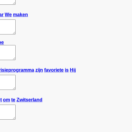
ar
We
maken
oe
visieprogramma
zijn
favoriete
is
Hij
t
om
te
Zwitserland