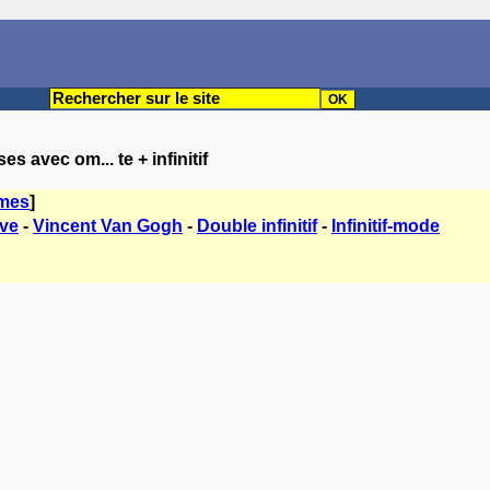
s avec om... te + infinitif
èmes
]
ive
-
Vincent Van Gogh
-
Double infinitif
-
Infinitif-mode