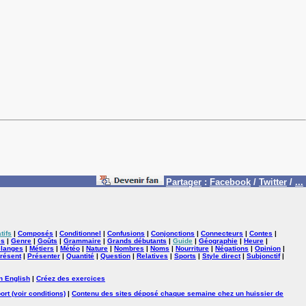
Partager
:
Facebook
/
Twitter
/
...
tifs
|
Composés
|
Conditionnel
|
Confusions
|
Conjonctions
|
Connecteurs
|
Contes
|
es
|
Genre
|
Goûts
|
Grammaire
|
Grands débutants
|
Guide
|
Géographie
|
Heure
|
langes
|
Métiers
|
Météo
|
Nature
|
Nombres
|
Noms
|
Nourriture
|
Négations
|
Opinion
|
résent
|
Présenter
|
Quantité
|
Question
|
Relatives
|
Sports
|
Style direct
|
Subjonctif
|
n English
|
Créez des exercices
ort (voir conditions)
|
Contenu des sites déposé chaque semaine chez un huissier de