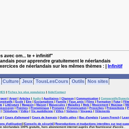
avec om... te + infinitif"
landais pour apprendre gratuitement le néerlandais
exercices de néerlandais sur les mêmes thèmes : |
Infinitif
Culture
Jeux
TousLesCours
Outils
Nos sites
HES
|
Fiches les plus populaires
|
Aide/Contact
rgent
|
Argot
|
Articles
|
Audio
|
Auxiliaires
|
Chanson
|
Communication
|
Comparatifs/Superla
nstratifs
|
Ecole
|
Etre
|
Exclamations
|
Famille
|
Faux amis
|
Films
|
Formation
|
Futur
|
Fêt
te
|
Littérature
|
Magasin
|
Maison
|
Majuscules
|
Maladies
|
Mots
|
Mouvement
|
Musique
|
Mé
ossession
|
Poèmes
|
Pronominaux
|
Pronoms
|
Prononciation
|
Proverbes
|
Prépositions
|
P
l
|
Téléphone
|
Vidéo
|
Vie quotidienne
|
Villes
|
Voitures
|
Voyages
|
Vêtements
ol
|
Cours d'allemand
|
Cours de français
|
Outils utiles
|
Bac d'anglais
|
Learn French
|
Lear
ons d'utilisation
] [
Conseils de sécurité
]
Reproductions et traductions interdites sur tout supp
de néerlandais 100% gratuits, hors abonnement internet auprès d'un fournisseur d'accès .