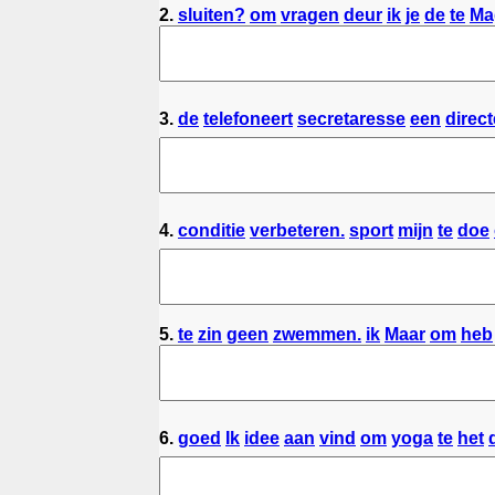
2.
sluiten?
om
vragen
deur
ik
je
de
te
Ma
3.
de
telefoneert
secretaresse
een
direc
4.
conditie
verbeteren.
sport
mijn
te
doe
5.
te
zin
geen
zwemmen.
ik
Maar
om
heb
6.
goed
Ik
idee
aan
vind
om
yoga
te
het