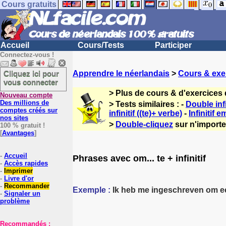
Cours gratuits
Accueil
Cours/Tests
Participer
Connectez-vous !
Cliquez ici pour
Apprendre le néerlandais
>
Cours & exe
vous connecter
> Plus de cours & d'exercices
Nouveau compte
Des millions de
> Tests similaires : -
Double infi
comptes créés sur
infinitif ((te)+ verbe)
-
Infinitif
nos sites
>
Double-cliquez
sur n'importe
100 % gratuit !
[
Avantages
]
-
Accueil
Phrases avec om... te + infinitif
-
Accès rapides
-
Imprimer
-
Livre d'or
-
Recommander
Exemple :
Ik heb me ingeschreven om e
-
Signaler un
problème
Recommandés :