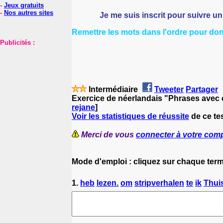
-
Jeux gratuits
-
Nos autres sites
Je me suis inscrit pour suivre un c
Remettre les mots dans l'ordre pour do
Publicités :
Intermédiaire
Tweeter
Partager
Exercice de néerlandais "Phrases avec om.
rejane
]
Voir les statistiques de réussite
de ce te
Merci de vous
connecter à votre com
Mode d'emploi : cliquez sur chaque term
1.
heb
lezen.
om
stripverhalen
te
ik
Thui