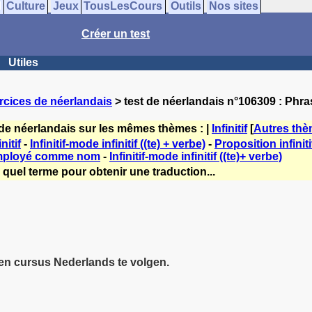
Culture
Jeux
TousLesCours
Outils
Nos sites
Créer un test
Utiles
rcices de néerlandais
> test de néerlandais n°106309 : Phrase
 de néerlandais sur les mêmes thèmes : |
Infinitif
[
Autres th
nitif
-
Infinitif-mode infinitif ((te) + verbe)
-
Proposition infinit
 employé comme nom
-
Infinitif-mode infinitif ((te)+ verbe)
 quel terme pour obtenir une traduction...
en cursus Nederlands te volgen.