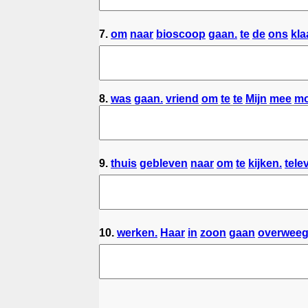
7.
om
naar
bioscoop
gaan.
te
de
ons
kla
8.
was
gaan.
vriend
om
te
te
Mijn
mee
m
9.
thuis
gebleven
naar
om
te
kijken.
tele
10.
werken.
Haar
in
zoon
gaan
overweeg