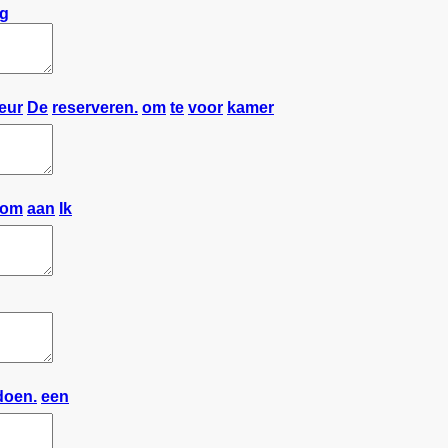
g
teur
De
reserveren.
om
te
voor
kamer
om
aan
Ik
doen.
een