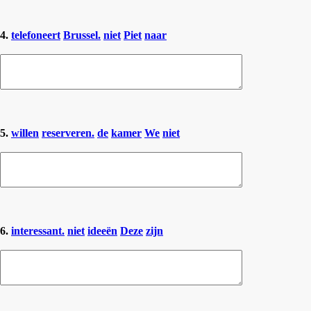
4.
telefoneert
Brussel.
niet
Piet
naar
5.
willen
reserveren.
de
kamer
We
niet
6.
interessant.
niet
ideeën
Deze
zijn