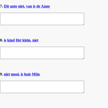
7.
Dit
auto
niet.
van
is
de
Anne
8.
is
kind
Het
klein.
niet
9.
niet
mooi.
is
huis
Mijn