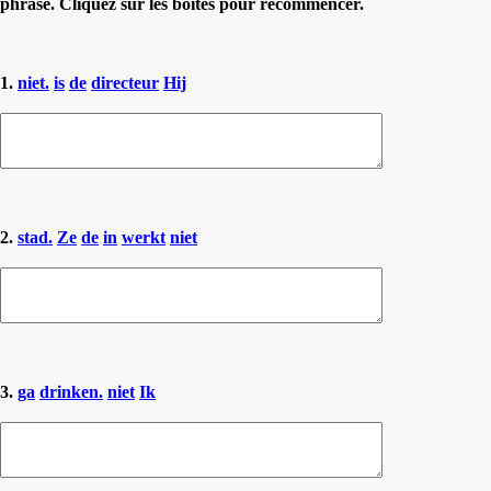
phrase. Cliquez sur les boîtes pour recommencer.
1.
niet.
is
de
directeur
Hij
2.
stad.
Ze
de
in
werkt
niet
3.
ga
drinken.
niet
Ik