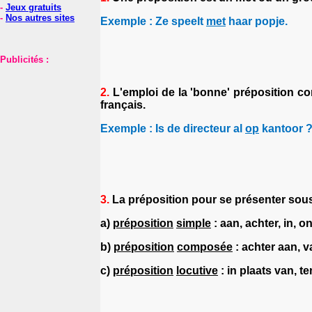
-
Jeux gratuits
-
Nos autres sites
Exemple : Ze speelt
met
haar popje.
Publicités :
2.
L'emploi de la 'bonne' préposition con
français.
Exemple : Is de directeur al
op
kantoor 
3.
La préposition pour se présenter sous
a)
préposition
simple
: aan, achter, in, on
b)
préposition
composée
: achter aan, van
c)
préposition
locutive
: in plaats van, te