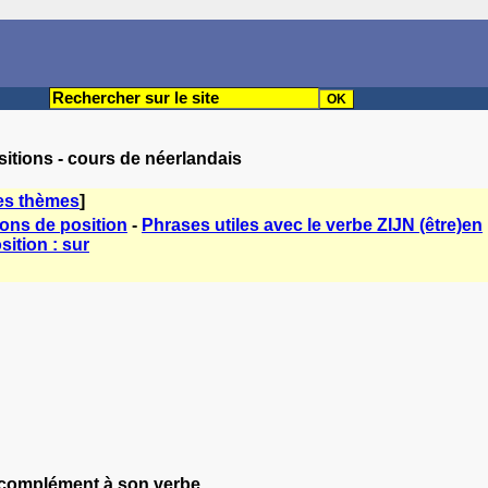
sitions - cours de néerlandais
es thèmes
]
ions de position
-
Phrases utiles avec le verbe ZIJN (être)en
sition : sur
e complément à son verbe.