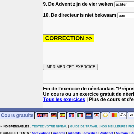
9. De Advent zijn de vier weken
10. De directeur is niet bekwaam
Fin de l'exercice de néerlandais "Prépos
Un cours ou un exercice gratuit de néer
Tous les exercices
| Plus de cours et d'
Cours gratuits
> INDISPENSABLES :
TESTEZ VOTRE NIVEAU
|
GUIDE DE TRAVAIL
|
NOS MEILLEURES FIC
> COURS ET TESTS :
Abréviations
|
Accords
|
Adjectifs
|
Adverbes
|
Alphabet
|
Animaux
|
A