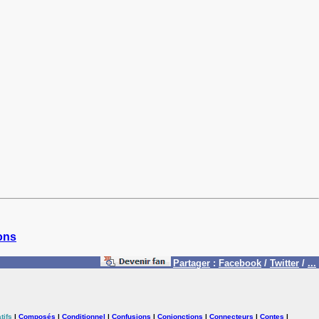
ons
Partager
:
Facebook
/
Twitter
/
...
tifs
|
Composés
|
Conditionnel
|
Confusions
|
Conjonctions
|
Connecteurs
|
Contes
|