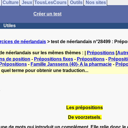
Culture
Jeux
TousLesCours
Outils
Nos sites
Créer un test
Utiles
rcices de néerlandais
> test de néerlandais n°28499 : Prépo
 de néerlandais sur les mêmes thèmes : |
Prépositions
[
Autr
ns de position
-
Prépositions fixes
-
Prépositions
-
Préposit
Prépositions
-
Famille Janssens (40)- A la pharmacie
-
Prépo
 quel terme pour obtenir une traduction...
s
Les prépositions
De voorzetsels.
pe de mots qui introduit un complément. Elle relie donc l