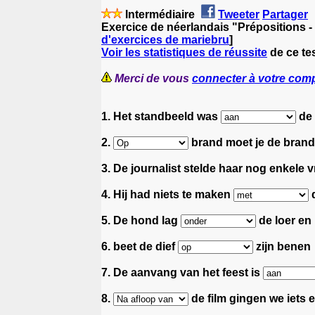
Intermédiaire
Tweeter
Partager
Exercice de néerlandais "Prépositions -
d'exercices de mariebru
]
Voir les statistiques de réussite
de ce te
Merci de vous
connecter à votre com
1. Het standbeeld was
de 
2.
brand moet je de brand
3. De journalist stelde haar nog enkele
4. Hij had niets te maken
d
5. De hond lag
de loer en
6. beet de dief
zijn benen
7. De aanvang van het feest is
8.
de film gingen we iets e