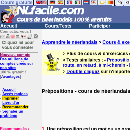
Cours gratuits
Accueil
Cours/Tests
Participer
Connectez-vous !
Cliquez ici pour
Apprendre le néerlandais
>
Cours & exe
vous connecter
> Plus de cours & d'exercices
Nouveau compte
Des millions de
> Tests similaires : -
Prépositio
comptes créés sur
route, en retard, à mi-chemin
-
nos sites
>
Double-cliquez
sur n'importe
100 % gratuit !
[
Avantages
]
-
Accueil
Prépositions - cours de néerlandai
-
Accès rapides
-
Imprimer
-
Livre d'or
-
Recommander
-
Signaler un
problème
1.
Une préposition est un mot ou un grou
Recommandés :