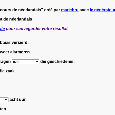
 cours de néerlandais" créé par
mariebru
avec
le générateur
st de néerlandais
pte
pour sauvegarder votre résultat.
basis versierd.
weer alarmeren.
 vragen
die geschiedenis.
ie zaak.
acht uur.
ten.