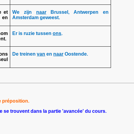
e et
We zijn
naar
Brussel, Antwerpen en
s en
Amsterdam geweest.
nom
Er is ruzie tussen
ons
.
nt.
ions
De treinen
van
en
naar
Oostende.
eul
e préposition.
 se trouvent dans la partie 'avancée' du cours.