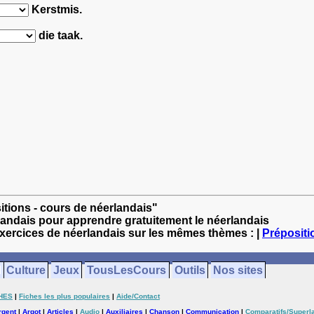
Kerstmis.
die taak.
itions - cours de néerlandais"
landais pour apprendre gratuitement le néerlandais
exercices de néerlandais sur les mêmes thèmes : |
Prépositi
Culture
Jeux
TousLesCours
Outils
Nos sites
HES
|
Fiches les plus populaires
|
Aide/Contact
rgent
|
Argot
|
Articles
|
Audio
|
Auxiliaires
|
Chanson
|
Communication
|
Comparatifs/Superla