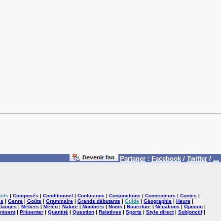
Partager
:
Facebook
/
Twitter
/
...
tifs
|
Composés
|
Conditionnel
|
Confusions
|
Conjonctions
|
Connecteurs
|
Contes
|
es
|
Genre
|
Goûts
|
Grammaire
|
Grands débutants
|
Guide
|
Géographie
|
Heure
|
langes
|
Métiers
|
Météo
|
Nature
|
Nombres
|
Noms
|
Nourriture
|
Négations
|
Opinion
|
résent
|
Présenter
|
Quantité
|
Question
|
Relatives
|
Sports
|
Style direct
|
Subjonctif
|