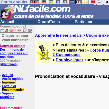
Cours gratuits
Accueil
Cours/Tests
Participer
Connectez-vous !
Cliquez ici pour
Apprendre le néerlandais
>
Cours & exe
vous connecter
> Plus de cours & d'exercices
Nouveau compte
Des millions de
> Tests similaires : -
Corps huma
comptes créés sur
2-Cosmétiques
nos sites
>
Double-cliquez
sur n'importe
100 % gratuit !
[
Avantages
]
-
Accueil
Prononciation et vocabulaire - visa
-
Accès rapides
-
Imprimer
-
Livre d'or
-
Recommander
-
Signaler un
problème
Recommandés :