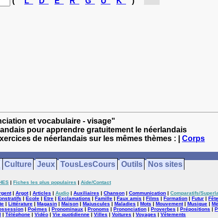
(
L
D
E
R
G
U
K
)
[g...]
ciation et vocabulaire - visage"
landais pour apprendre gratuitement le néerlandais
exercices de néerlandais sur les mêmes thèmes : |
Corps
Culture
Jeux
TousLesCours
Outils
Nos sites
HES
|
Fiches les plus populaires
|
Aide/Contact
rgent
|
Argot
|
Articles
|
Audio
|
Auxiliaires
|
Chanson
|
Communication
|
Comparatifs/Superla
nstratifs
|
Ecole
|
Etre
|
Exclamations
|
Famille
|
Faux amis
|
Films
|
Formation
|
Futur
|
Fêt
te
|
Littérature
|
Magasin
|
Maison
|
Majuscules
|
Maladies
|
Mots
|
Mouvement
|
Musique
|
Mé
ossession
|
Poèmes
|
Pronominaux
|
Pronoms
|
Prononciation
|
Proverbes
|
Prépositions
|
P
l
|
Téléphone
|
Vidéo
|
Vie quotidienne
|
Villes
|
Voitures
|
Voyages
|
Vêtements