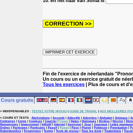
10. en het haar van Sonia is
Fin de l'exercice de néerlandais "Pronon
Un cours ou un exercice gratuit de néer
Tous les exercices
| Plus de cours et d'
Cours gratuits
> INDISPENSABLES :
TESTEZ VOTRE NIVEAU
|
GUIDE DE TRAVAIL
|
NOS MEILLEURES FIC
> COURS ET TESTS :
Abréviations
|
Accords
|
Adjectifs
|
Adverbes
|
Alphabet
|
Animaux
|
A
Contraires
|
Corps
|
Couleurs
|
Courrier
|
Cours
|
Dates
|
Dialogues
|
Dictées
|
Décrire
|
Démo
Homonymes
|
Impersonnel
|
Infinitif
|
Internet
|
Inversion
|
Jeux
|
Journaux
|
Lettre manquan
Ordres
|
Participes
|
Particules
|
Passif
|
Passé
|
Pays
|
Pluriel
|
Politesse
|
Ponctuation
|
P
Subordonnées
|
Synonymes
|
Temps
|
Tests de niveau
|
Tous les tests
|
Traductions
|
Travai