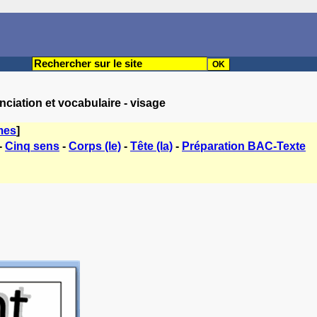
ciation et vocabulaire - visage
mes
]
-
Cinq sens
-
Corps (le)
-
Tête (la)
-
Préparation BAC-Texte