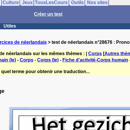
Culture
Jeux
TousLesCours
Outils
Nos sites
Créer un test
Utiles
rcices de néerlandais
> test de néerlandais n°28676 : Pronon
 de néerlandais sur les mêmes thèmes : |
Corps
[
Autres thè
in (le)
-
Corps
-
Corps (le)
-
Fiche d'activité-Corps humain
 quel terme pour obtenir une traduction...
ge