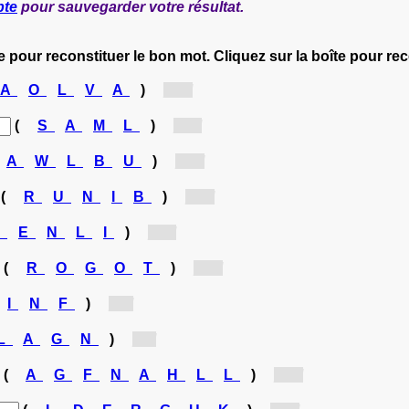
pte
pour sauvegarder votre résultat.
e pour reconstituer le bon mot. Cliquez sur la boîte pour r
A
O
L
V
A
)
[o...]
(
S
A
M
L
)
[s...]
A
W
L
B
U
)
[b...]
(
R
U
N
I
B
)
[b...]
K
E
N
L
I
)
[k...]
(
R
O
G
O
T
)
[g...]
I
N
F
)
[f...]
L
A
G
N
)
[l...]
(
A
G
F
N
A
H
L
L
)
[h...]