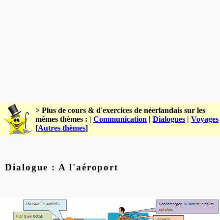
> Plus de cours & d'exercices de néerlandais sur les
mêmes thèmes : |
Communication
|
Dialogues
|
Voyages
[
Autres thèmes
]
Dialogue : A l'aéroport