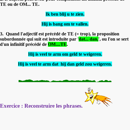
TE ou de OM... TE.
Ik ben blij u te zien.
Hij is bang om te vallen.
3.
Quand l'adjectif est précédé de TE (= trop), la proposition
subordonnée qui suit est introduite par '
dat... dan,
', ou l'on se sert
d'un infinitif précédé de
OM....TE
.
Hij is veel te arm om geld te weigeren.
Hij is veel te arm dat hij dan geld zou weigeren.
Exercice : Reconstruire les phrases.