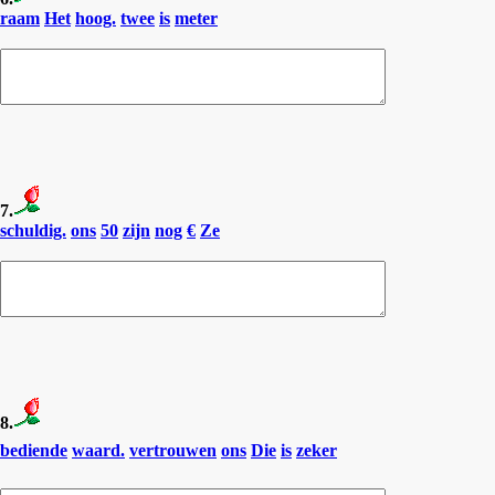
raam
Het
hoog.
twee
is
meter
7.
schuldig.
ons
50
zijn
nog
€
Ze
8.
bediende
waard.
vertrouwen
ons
Die
is
zeker