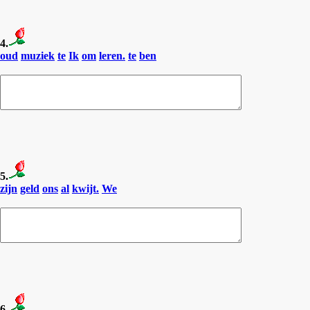
4.
oud
muziek
te
Ik
om
leren.
te
ben
5.
zijn
geld
ons
al
kwijt.
We
6.