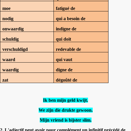
moe
fatigué de
nodig
qui a besoin de
onwaardig
indigne de
schuldig
qui doit
verschuldigd
redevable de
waard
qui vaut
waardig
digne de
zat
dégoûté de
Ik ben mijn geld kwijt.
We zijn die drukte gewoon.
Mijn vriend is bijster slim.
2. L'adjectif peut avoir pour complément un infinitif précédé de