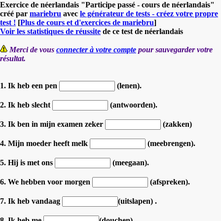
Exercice de néerlandais "Participe passé - cours de néerlandais"
créé par
mariebru
avec
le générateur de tests - créez votre propre
test !
[
Plus de cours et d'exercices de mariebru
]
Voir les statistiques de réussite
de ce test de néerlandais
Merci de vous
connecter à votre compte
pour sauvegarder votre
résultat.
1. Ik heb een pen
(lenen).
2. Ik heb slecht
(antwoorden).
3. Ik ben in mijn examen zeker
(zakken)
4. Mijn moeder heeft melk
(meebrengen).
5. Hij is met ons
(meegaan).
6. We hebben voor morgen
(afspreken).
7. Ik heb vandaag
(uitslapen) .
8. Ik heb me
(douchen).