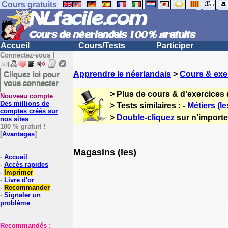
Cours gratuits
Accueil
Cours/Tests
Participer
Connectez-vous !
Cliquez ici pour
Apprendre le néerlandais
>
Cours & exe
vous connecter
> Plus de cours & d'exercices
Nouveau compte
Des millions de
> Tests similaires : -
Métiers (le
comptes créés sur
>
Double-cliquez
sur n'importe
nos sites
100 % gratuit !
[
Avantages
]
Magasins (les)
-
Accueil
-
Accès rapides
-
Imprimer
-
Livre d'or
-
Recommander
-
Signaler un
problème
Recommandés :