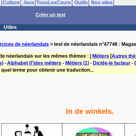
Culture
Jeux
TousLesCours
Outils
Nos sites
Créer un test
Utiles
rcices de néerlandais
> test de néerlandais n°47746 : Magas
 de néerlandais sur les mêmes thèmes : |
Métiers
[
Autres th
s)
-
Alphabet (l')des métiers
-
Métiers (1)
-
Dictée-le facteur
-
 quel terme pour obtenir une traduction...
In de winkels.