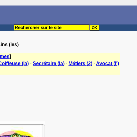
ins (les)
èmes
]
Coiffeuse (la)
-
Secrétaire (la)
-
Métiers (2)
-
Avocat (l')