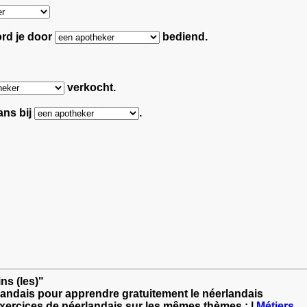
ord je door
bediend.
verkocht.
ans bij
.
ns (les)"
landais pour apprendre gratuitement le néerlandais
exercices de néerlandais sur les mêmes thèmes : |
Métiers