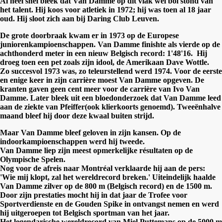
Al heel snel bleek dat Van Damme op dit vlak wel bol stond van
het talent. Hij koos voor atletiek in 1972; hij was toen al 18 jaar
oud. Hij sloot zich aan bij Daring Club Leuven.
De grote doorbraak kwam er in 1973 op de Europese
juniorenkampioenschappen. Van Damme finishte als vierde op de
achthonderd meter in een nieuw Belgisch record: 1'48'16. Hij
droeg toen een pet zoals zijn idool, de Amerikaan Dave Wottle.
Zo succesvol 1973 was, zo teleurstellend werd 1974. Voor de eerste
en enige keer in zijn carrière moest Van Damme opgeven. De
kranten gaven geen cent meer voor de carrière van Ivo Van
Damme. Later bleek uit een bloedonderzoek dat Van Damme leed
aan de ziekte van Pfeiffer(ook klierkoorts genoemd). Tweeënhalve
maand bleef hij door deze kwaal buiten strijd.
Maar Van Damme bleef geloven in zijn kansen. Op de
indoorkampioenschappen werd hij tweede.
Van Damme liep zijn meest opmerkelijke résultaten op de
Olympische Spelen.
Nog voor de afreis naar Montréal verklaarde hij aan de pers:
'Wie mij klopt, zal het wereldrecord breken.' Uiteindelijk haalde
Van Damme zilver op de 800 m (Belgisch record) en de 1500 m.
Door zijn prestaties mocht hij in dat jaar de Trofee voor
Sportverdienste en de Gouden Spike in ontvangst nemen en werd
hij uitgeroepen tot Belgisch sportman van het jaar.
Het legendarische wereldrecord van Miel Puttemans op de 5000 m