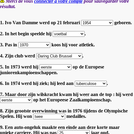
Merci de vous
connecter à votre compte
pour sauvegarder votre
résultat.
1. Ivo Van Damme werd op 21 februari
geboren.
2. In het begin speelde hij
.
3. Pas in
koos hij voor atletiek.
4. Zijn club werd
.
5. In 1973 werd hij
op de Europese
juniorenkampioenschappen.
6. In 1974 werd hij ziek; hij leed aan
.
7. Maar door zijn wilskracht kwam hij weer aan de top : hij werd
op het Europeese Zaalkampioenschap.
8. Zijn grootste overwinning was in 1976 tijdens de Olympische
Spelen. Hij won
medailles.
9. Een auto-ongeluk maakte een einde aan deze korte maar
unieke carriere. Hij was pas
jaar oud.