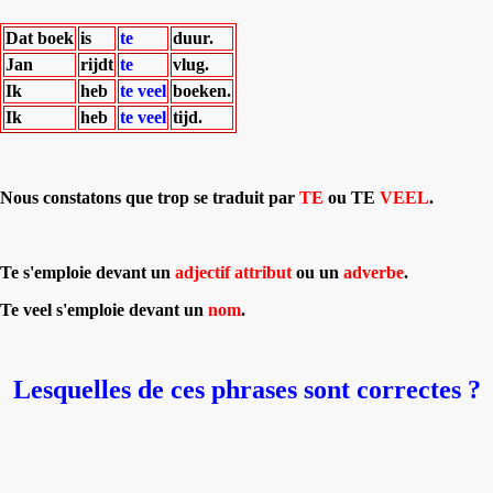
Dat boek
is
te
duur.
Jan
rijdt
te
vlug.
Ik
heb
te veel
boeken.
Ik
heb
te veel
tijd.
Nous constatons que trop se traduit par
TE
ou TE
VEEL
.
Te s'emploie devant un
adjectif attribut
ou un
adverbe
.
Te veel s'emploie devant un
nom
.
Lesquelles de ces phrases sont correctes ?