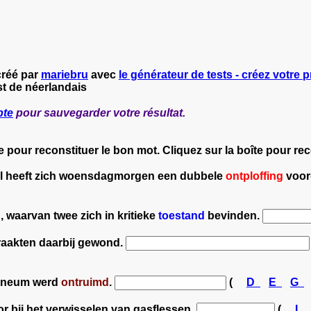
créé par
mariebru
avec
le générateur de tests - créez votre p
st de néerlandais
pte
pour sauvegarder votre résultat.
e pour reconstituer le bon mot. Cliquez sur la boîte pour r
jvel heeft zich woensdagmorgen een dubbele
ontploffing
voor
, waarvan twee zich in kritieke
toestand
bevinden.
raakten daarbij gewond.
heneum werd
ontruimd
.
(
D
E
G
r bij het verwisselen van gasflessen.
(
L