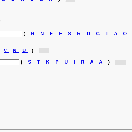
]
(
R
N
E
E
S
R
D
G
T
A
O
I
V
N
U
)
[n...]
(
S
T
K
P
U
I
R
A
A
)
[ui...]