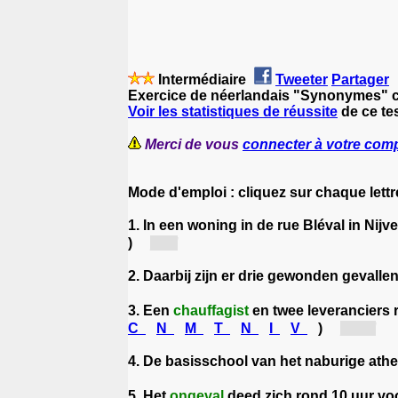
Intermédiaire
Tweeter
Partager
Exercice de néerlandais "Synonymes" 
Voir les statistiques de réussite
de ce te
Merci de vous
connecter à votre com
Mode d'emploi : cliquez sur chaque lettr
1. In een woning in de rue Bléval in Ni
)
[e...]
2. Daarbij zijn er drie gewonden gevallen
3. Een
chauffagist
en twee leveranciers 
C
N
M
T
N
I
V
)
[ve...]
4. De basisschool van het naburige at
5. Het
ongeval
deed zich rond 10 uur voo