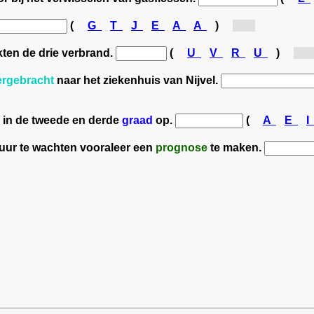
(
G
T
J
E
A
A
)
[g...]
kten de drie verbrand.
(
U
V
R
U
)
[v...
ergebracht
naar het ziekenhuis van Nijvel.
 in de tweede en derde
graad
op.
(
A
E
 uur te wachten vooraleer een
prognose
te maken.