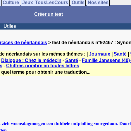
Culture
Jeux
TousLesCours
Outils
Nos sites
Créer un test
Utiles
rcices de néerlandais
> test de néerlandais n°92467 : Syn
 de néerlandais sur les mêmes thèmes : |
Journaux
|
Santé
|
-
Dialogue : Chez le médecin
-
Santé
-
Famille Janssens (40)
s
-
Chiffres-nombre en toutes lettres
 quel terme pour obtenir une traduction...
eft zich woensdagmorgen een dubbele ontploffing voorgedaan. Daarb
den.