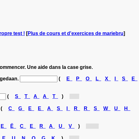
ropre test !
[
Plus de cours et d'exercices de mariebru
]
ecommencer. Une aide dans la case grise.
gedaan.
(
E
P
O
L
X
I
S
E
(
S
T
A
A
T
)
[s...]
(
C
G
E
E
A
S
I
R
R
S
W
U
H
E
Ë
C
E
R
A
U
V
)
[ge...]
E
U
N
O
G
K
)
[o...]