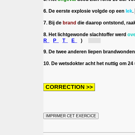
6. De eerste explosie volgde op een
lek
.
7. Bij de
brand
die daarop ontstond, raa
8. Het lichtgewonde slachtoffer werd
ov
R
P
T
E
)
[ge...]
9. De twee anderen liepen brandwonden
10. De wetsdokter acht het nuttig om 24