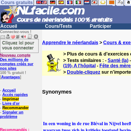
Cours gratuits
Accueil
Cours/Tests
Participer
Connectez-vous !
Cliquez ici pour
Apprendre le néerlandais
>
Cours & exe
vous connecter
> Plus de cours & d'exercices
Nouveau compte
Des millions de
> Tests similaires : -
Santé (la)
comptes créés sur
(19)- A l'hôpital
-
Fête des mère
nos sites
>
Double-cliquez
sur n'importe
100 % gratuit !
[
Avantages
]
-
Accueil
Synonymes
-
Accès rapides
-
Imprimer
-
Livre d'or
-
Recommander
-
Signaler un
problème
In een woning in de rue Bléval in Nijvel he
waarvan twee zich in kritieke toestand bevin
Recommandés :