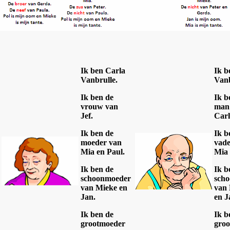
Ik ben Carla
Ik b
Vanbrulle.
Vanb
Ik ben de
Ik b
vrouw van
man
Jef.
Carl
Ik ben de
Ik b
moeder van
vade
Mia en Paul.
Mia 
Ik ben de
Ik b
schoonmoeder
sch
van Mieke en
van
Jan.
en J
Ik ben de
Ik b
grootmoeder
groo