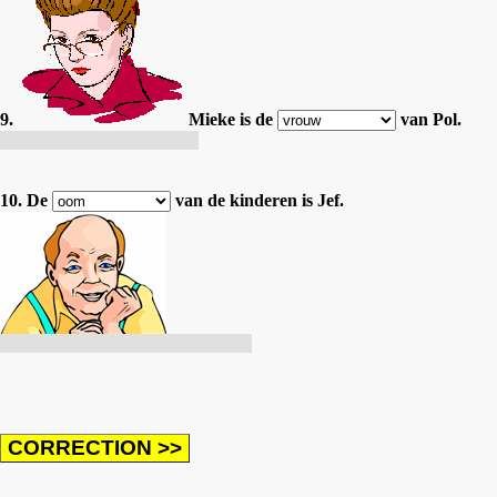
9.
Mieke is de
van Pol.
Mieke est la femme de Pol.
10. De
van de kinderen is Jef.
Le grand-père des enfants est Jef.