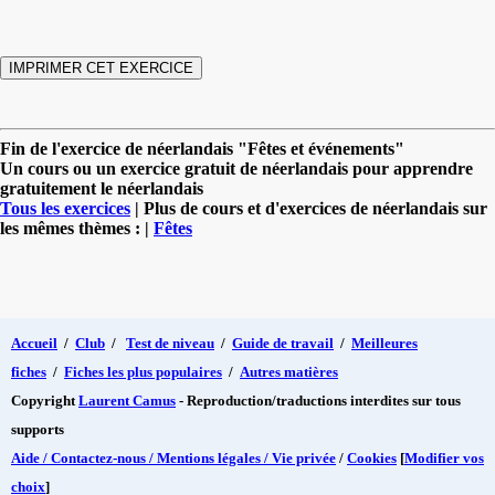
Fin de l'exercice de néerlandais "Fêtes et événements"
Un cours ou un exercice gratuit de néerlandais pour apprendre
gratuitement le néerlandais
Tous les exercices
| Plus de cours et d'exercices de néerlandais sur
les mêmes thèmes : |
Fêtes
Accueil
/
Club
/
Test de niveau
/
Guide de travail
/
Meilleures
fiches
/
Fiches les plus populaires
/
Autres matières
Copyright
Laurent Camus
- Reproduction/traductions interdites sur tous
supports
Aide / Contactez-nous / Mentions légales / Vie privée
/
Cookies
[
Modifier vos
choix
]