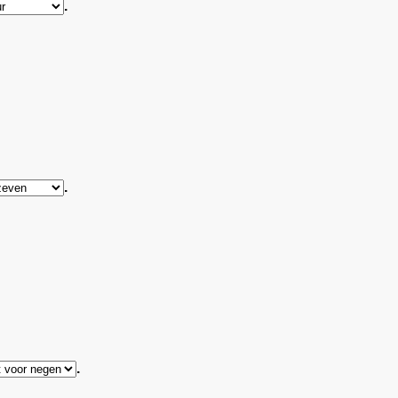
.
.
.