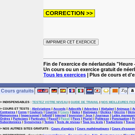
Fin de l'exercice de néerlandais "Heure 
Un cours ou un exercice gratuit de néer
Tous les exercices
| Plus de cours et d'
Cours gratuits
> INDISPENSABLES :
TESTEZ VOTRE NIVEAU
|
GUIDE DE TRAVAIL
|
NOS MEILLEURES FIC
> COURS ET TESTS :
Abréviations
|
Accords
|
Adjectifs
|
Adverbes
|
Alphabet
|
Animaux
|
A
Contraires
|
Corps
|
Couleurs
|
Courrier
|
Cours
|
Dates
|
Dialogues
|
Dictées
|
Décrire
|
Démo
Homonymes
|
Impersonnel
|
Infinitif
|
Internet
|
Inversion
|
Jeux
|
Journaux
|
Lettre manquan
Ordres
|
Participes
|
Particules
|
Passif
|
Passé
|
Pays
|
Pluriel
|
Politesse
|
Ponctuation
|
P
Subordonnées
|
Synonymes
|
Temps
|
Tests de niveau
|
Tous les tests
|
Traductions
|
Travai
> NOS AUTRES SITES GRATUITS :
Cours d'anglais
|
Cours mathématiques
|
Cours d'espagn