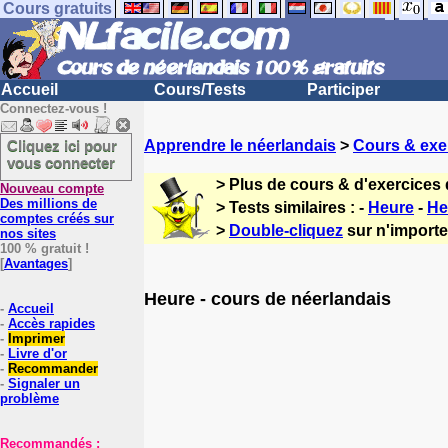
Cours gratuits
Accueil
Cours/Tests
Participer
Connectez-vous !
Cliquez ici pour
Apprendre le néerlandais
>
Cours & exe
vous connecter
> Plus de cours & d'exercices
Nouveau compte
Des millions de
> Tests similaires : -
Heure
-
He
comptes créés sur
>
Double-cliquez
sur n'importe
nos sites
100 % gratuit !
[
Avantages
]
Heure - cours de néerlandais
-
Accueil
-
Accès rapides
-
Imprimer
-
Livre d'or
-
Recommander
-
Signaler un
problème
Recommandés :