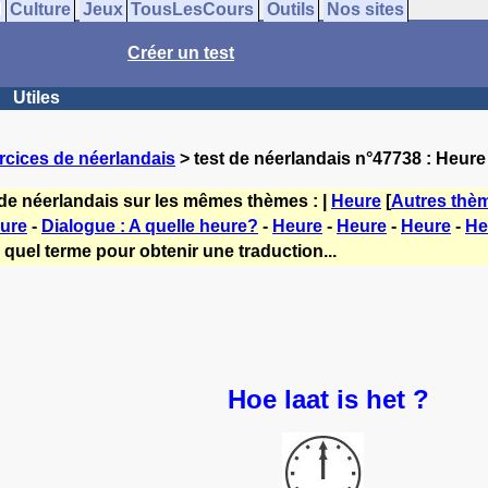
Culture
Jeux
TousLesCours
Outils
Nos sites
Créer un test
Utiles
rcices de néerlandais
> test de néerlandais n°47738 : Heure
 de néerlandais sur les mêmes thèmes : |
Heure
[
Autres thè
ure
-
Dialogue : A quelle heure?
-
Heure
-
Heure
-
Heure
-
He
 quel terme pour obtenir une traduction...
Hoe laat is het ?