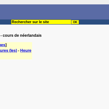
 - cours de néerlandais
mes
]
ures (les)
-
Heure