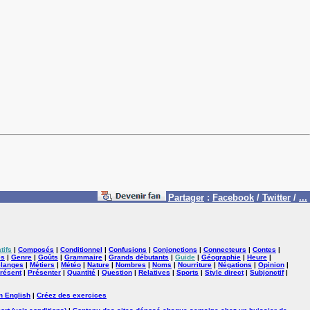
Partager
:
Facebook
/
Twitter
/
...
tifs
|
Composés
|
Conditionnel
|
Confusions
|
Conjonctions
|
Connecteurs
|
Contes
|
es
|
Genre
|
Goûts
|
Grammaire
|
Grands débutants
|
Guide
|
Géographie
|
Heure
|
langes
|
Métiers
|
Météo
|
Nature
|
Nombres
|
Noms
|
Nourriture
|
Négations
|
Opinion
|
résent
|
Présenter
|
Quantité
|
Question
|
Relatives
|
Sports
|
Style direct
|
Subjonctif
|
n English
|
Créez des exercices