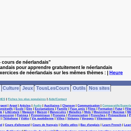
- cours de néerlandais"
landais pour apprendre gratuitement le néerlandais
exercices de néerlandais sur les mêmes thèmes : |
Heure
Culture
Jeux
TousLesCours
Outils
Nos sites
HES
|
Fiches les plus populaires
|
Aide/Contact
rgent
|
Argot
|
Articles
|
Audio
|
Auxiliaires
|
Chanson
|
Communication
|
Comparatifs/Superla
nstratifs
|
Ecole
|
Etre
|
Exclamations
|
Famille
|
Faux amis
|
Films
|
Formation
|
Futur
|
Fêt
te
|
Littérature
|
Magasin
|
Maison
|
Majuscules
|
Maladies
|
Mots
|
Mouvement
|
Musique
|
Mé
ossession
|
Poèmes
|
Pronominaux
|
Pronoms
|
Prononciation
|
Proverbes
|
Prépositions
|
P
l
|
Téléphone
|
Vidéo
|
Vie quotidienne
|
Villes
|
Voitures
|
Voyages
|
Vêtements
ol
|
Cours d'allemand
|
Cours de français
|
Outils utiles
|
Bac d'anglais
|
Learn French
|
Lear