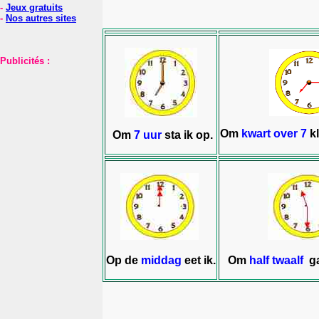
-
Jeux gratuits
-
Nos autres sites
Publicités :
Om
kwart over 7
kl
Om
7 uur
sta ik op.
Op de
middag
eet ik.
Om
half twaalf
ga