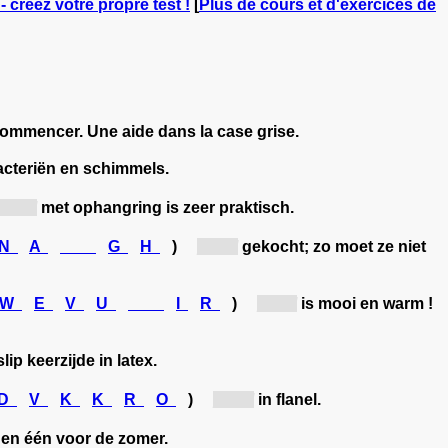
- créez votre propre test !
[
Plus de cours et d'exercices de
ecommencer. Une aide dans la case grise.
acteriën en schimmels.
[ke...]
met ophangring is zeer praktisch.
N
A
G
H
)
[ha...]
gekocht; zo moet ze niet
W
E
V
U
I
R
)
[zu...]
is mooi en warm !
lip keerzijde in latex.
D
V
K
K
R
O
)
[de...]
in flanel.
r en één voor de zomer.