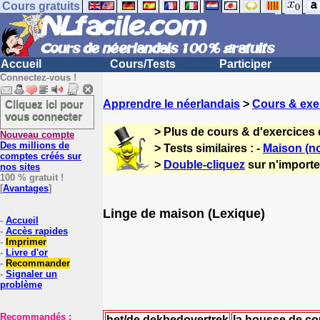
Cours gratuits
Accueil
Cours/Tests
Participer
Connectez-vous !
Cliquez ici pour
Apprendre le néerlandais
>
Cours & exe
vous connecter
> Plus de cours & d'exercices
Nouveau compte
Des millions de
> Tests similaires : -
Maison (no
comptes créés sur
>
Double-cliquez
sur n'importe
nos sites
100 % gratuit !
[
Avantages
]
Linge de maison (Lexique)
-
Accueil
-
Accès rapides
-
Imprimer
-
Livre d'or
-
Recommander
-
Signaler un
problème
Recommandés :
het/de dekbedovertrek
la housse de co