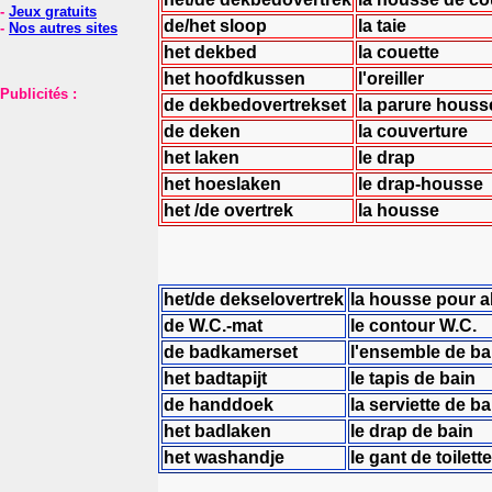
-
Jeux gratuits
de/het sloop
la taie
-
Nos autres sites
het dekbed
la couette
het hoofdkussen
l'oreiller
Publicités :
de dekbedovertrekset
la parure houss
de deken
la couverture
het laken
le drap
het hoeslaken
le drap-housse
het /de overtrek
la housse
het/de dekselovertrek
la housse pour a
de W.C.-mat
le contour W.C.
de badkamerset
l'ensemble de ba
het badtapijt
le tapis de bain
de handdoek
la serviette de ba
het badlaken
le drap de bain
het washandje
le gant de toilette