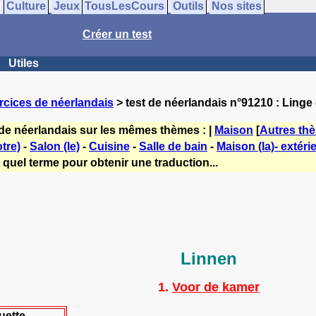
Culture
Jeux
TousLesCours
Outils
Nos sites
Créer un test
Utiles
rcices de néerlandais
> test de néerlandais n°91210 : Linge
 de néerlandais sur les mêmes thèmes : |
Maison
[
Autres th
tre)
-
Salon (le)
-
Cuisine
-
Salle de bain
-
Maison (la)- extéri
 quel terme pour obtenir une traduction...
Linnen
1.
Voor de kamer
uette