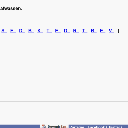
 afwassen.
S
E
D
B
K
T
E
D
R
T
R
E
V
)
Partager
:
Facebook
/
Twitter
/
...