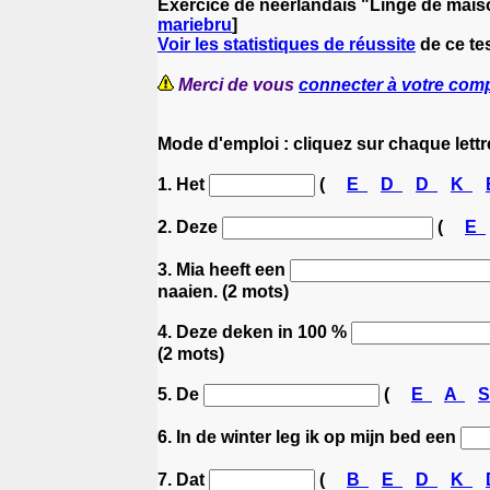
Exercice de néerlandais "Linge de mais
mariebru
]
Voir les statistiques de réussite
de ce te
Merci de vous
connecter à votre com
Mode d'emploi : cliquez sur chaque lettr
1. Het
(
E
D
D
K
2. Deze
(
E
3. Mia heeft een
naaien. (2 mots)
4. Deze deken in 100 %
(2 mots)
5. De
(
E
A
6. In de winter leg ik op mijn bed een
7. Dat
(
B
E
D
K