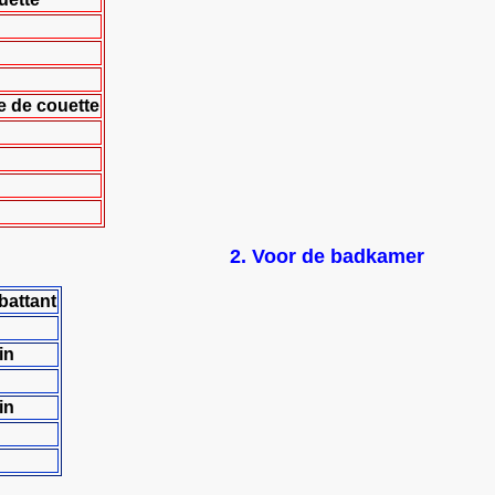
e de couette
2. Voor de badkamer
battant
in
in