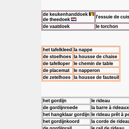
de keukenhanddoek
l'essuie de cui
de theedoek
de vaatdoek
le torchon
het tafelkleed
la nappe
de stoelhoes
la housse de chaise
de tafelloper
le chemin de table
de placemat
le napperon
de zetelhoes
la housse de fauteuil
het gordijn
le rideau
de gordijnroede
la barre à rideaux
het hangklaar gordijn
le rideau prêt à p
het gordijnkoord
la corde de ridea
de gordijnrail
le rail de rideau