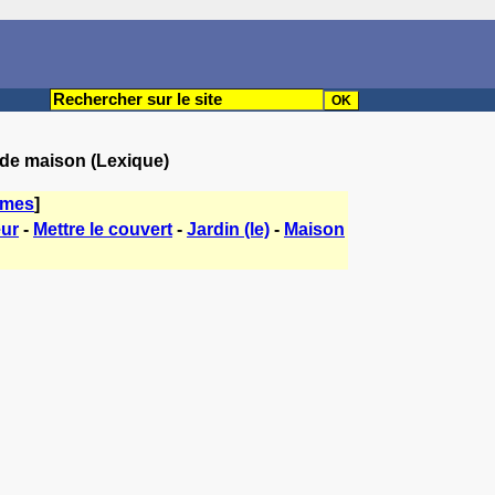
 de maison (Lexique)
èmes
]
eur
-
Mettre le couvert
-
Jardin (le)
-
Maison