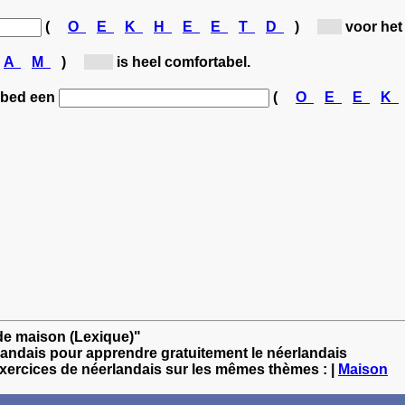
(
O
E
K
H
E
E
T
D
)
[t...]
voor het
A
M
)
[b...]
is heel comfortabel.
 bed een
(
O
E
E
K
 de maison (Lexique)"
landais pour apprendre gratuitement le néerlandais
exercices de néerlandais sur les mêmes thèmes : |
Maison