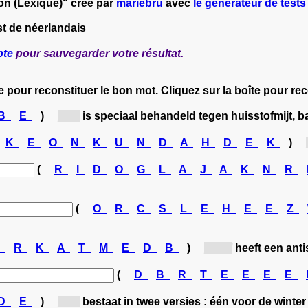
on (Lexique)" créé par
mariebru
avec
le générateur de tests 
st de néerlandais
pte
pour sauvegarder votre résultat.
e pour reconstituer le bon mot. Cliquez sur la boîte pour r
B
E
)
[d...]
is speciaal behandeld tegen huisstofmijt, b
K
E
O
N
K
U
N
D
A
H
D
E
K
)
(
R
I
D
O
G
L
A
J
A
K
N
R
(
O
R
C
S
L
E
H
E
E
Z
S
R
K
A
T
M
E
D
B
)
[ba...]
heeft een antis
(
D
B
R
T
E
E
E
E
D
E
)
[d...]
bestaat in twee versies : één voor de winte