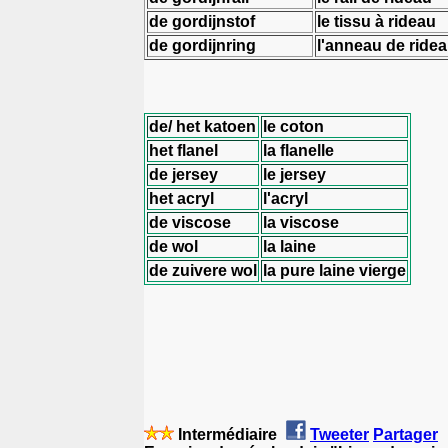
de gordijnstof
le tissu à rideau
de gordijnring
l'anneau de ride
de/ het katoen
le coton
het flanel
la flanelle
de jersey
le jersey
het acryl
l'acryl
de viscose
la viscose
de wol
la laine
de zuivere wol
la pure laine vierge
Intermédiaire
Tweeter
Partager