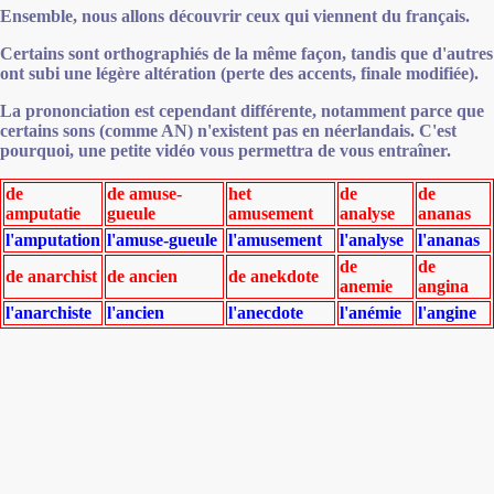
Ensemble, nous allons découvrir ceux qui viennent du français.
Certains sont orthographiés de la même façon, tandis que d'autres
ont subi une légère altération (perte des accents, finale modifiée).
La prononciation est cependant différente, notamment parce que
certains sons (comme AN) n'existent pas en néerlandais. C'est
pourquoi, une petite vidéo vous permettra de vous entraîner.
de
de amuse-
het
de
de
amputatie
gueule
amusement
analyse
ananas
l'amputation
l'amuse-gueule
l'amusement
l'analyse
l'ananas
de
de
de anarchist
de ancien
de anekdote
anemie
angina
l'anarchiste
l'ancien
l'anecdote
l'anémie
l'angine