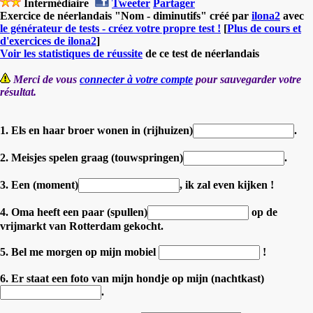
Intermédiaire
Tweeter
Partager
Exercice de néerlandais "Nom - diminutifs" créé par
ilona2
avec
le générateur de tests - créez votre propre test !
[
Plus de cours et
d'exercices de ilona2
]
Voir les statistiques de réussite
de ce test de néerlandais
Merci de vous
connecter à votre compte
pour sauvegarder votre
résultat.
1. Els en haar broer wonen in (rijhuizen)
.
2. Meisjes spelen graag (touwspringen)
.
3. Een (moment)
, ik zal even kijken !
4. Oma heeft een paar (spullen)
op de
vrijmarkt van Rotterdam gekocht.
5. Bel me morgen op mijn mobiel
!
6. Er staat een foto van mijn hondje op mijn (nachtkast)
.