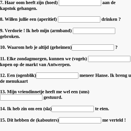
7. Haar oom heeft zijn (hoed)
aan de
kapstok gehangen.
8. Willen jullie een (aperitief)
drinken ?
9. Verdorie ! Ik heb mijn (armband)
gebroken.
10. Waarom heb je altijd (geheimen)
?
11. Elke zondagmorgen, kunnen we (vogels)
kopen op de markt van Antwerpen.
12. Een (ogenblik)
meneer Hanse. Ik breng u
de menukaart
13. Mijn vriendinnetje heeft me wel een (sms)
gestuurd.
14. Ik heb zin om een (sla)
te eten.
15. Dit hebben de (kabouters)
me verteld !