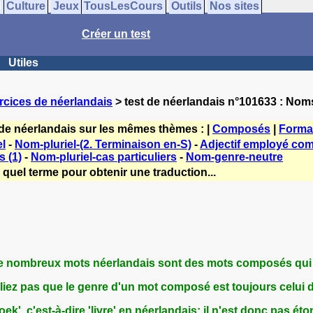
Culture
Jeux
TousLesCours
Outils
Nos sites
Créer un test
Utiles
rcices de néerlandais
> test de néerlandais n°101633 : Nom
 de néerlandais sur les mêmes thèmes : |
Composés
|
Forma
l
-
Nom-pluriel-(2. Terminaison en-S)
-
Adjectif employé c
 (1)
-
Nom-pluriel-cas particuliers
-
Nom-genre-neutre
 quel terme pour obtenir une traduction...
e nombreux mots néerlandais sont des mots composés qui s
liez pas que le genre d'un mot composé est toujours celui
oek', c'est-à-dire 'livre' en néerlandais; il n'est donc pas