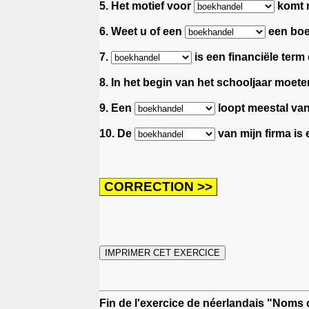
5. Het motief voor
komt n
6. Weet u of een
een boe
7.
is een financiële term 
8. In het begin van het schooljaar moe
9. Een
loopt meestal van
10. De
van mijn firma is 
Fin de l'exercice de néerlandais "Noms