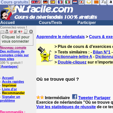
Cours gratuits
Accueil
Cours/Tests
Participer
Connectez-vous !
Cliquez ici pour
Apprendre le néerlandais
>
Cours & exe
vous connecter
> Plus de cours & d'exercices
Nouveau compte
Des millions de
> Tests similaires : -
Bilan N°1
comptes créés sur
Dictionnaire-lettre A
-
Dictionna
nos sites
>
Double-cliquez
sur n'importe
100 % gratuit !
[
Avantages
]
-
Accueil
Où se trouve quoi ?
-
Accès rapides
-
Imprimer
-
Livre d'or
-
Recommander
-
Signaler un
Intermédiaire
Tweeter
Partager
problème
Exercice de néerlandais "Où se trouve 
Voir les statistiques de réussite
de ce te
Recommandés :