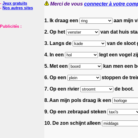
-
Jeux gratuits
Merci de vous
connecter à votre com
-
Nos autres sites
1. Ik draag een
aan mijn v
Publicités :
2. Op het
van dat huis sta
3. Langs de
van de sloot g
4. In een
legt een vogel zij
5. Met een
kan men een bo
6. Op een
stoppen de trein
7. Op een rivier
de boot.
8. Aan mijn pols draag ik een
9. Op een zebrapad steken
10. De zon schijnt alleen