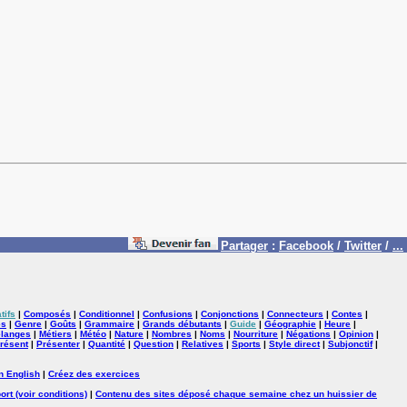
Partager
:
Facebook
/
Twitter
/
...
tifs
|
Composés
|
Conditionnel
|
Confusions
|
Conjonctions
|
Connecteurs
|
Contes
|
es
|
Genre
|
Goûts
|
Grammaire
|
Grands débutants
|
Guide
|
Géographie
|
Heure
|
langes
|
Métiers
|
Météo
|
Nature
|
Nombres
|
Noms
|
Nourriture
|
Négations
|
Opinion
|
résent
|
Présenter
|
Quantité
|
Question
|
Relatives
|
Sports
|
Style direct
|
Subjonctif
|
n English
|
Créez des exercices
ort (voir conditions)
|
Contenu des sites déposé chaque semaine chez un huissier de