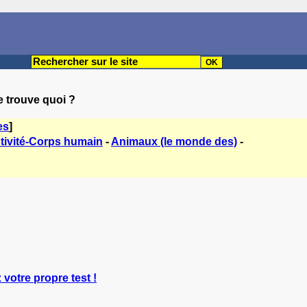
e trouve quoi ?
es
]
ctivité-Corps humain
-
Animaux (le monde des)
-
 votre propre test !