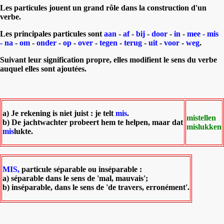
Les particules jouent un grand rôle dans la construction d'un
verbe.
Les principales particules sont
aan
-
af
-
bij
-
door
-
in
-
mee
- mis
-
na
-
om
-
onder
-
op
-
over
-
tegen
-
terug
-
uit
-
voor
-
weg
.
Suivant leur signification propre, elles modifient le sens du verbe
auquel elles sont ajoutées.
a) Je rekening is niet juist : je telt
mis
.
mistellen
b) De jachtwachter probeert hem te helpen, maar dat
mislukken
mis
lukte.
MIS,
particule séparable ou inséparable :
a) séparable dans le sens de 'mal, mauvais';
b) inséparable, dans le sens de 'de travers, erronément'.