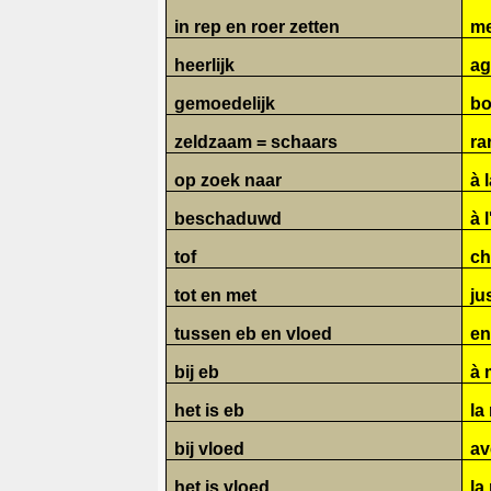
in rep en roer zetten
me
heerlijk
ag
gemoedelijk
bo
zeldzaam = schaars
ra
op zoek naar
à 
beschaduwd
à 
tof
ch
tot en met
ju
tussen eb en vloed
en
bij eb
à 
het is eb
la
bij vloed
av
het is vloed
la