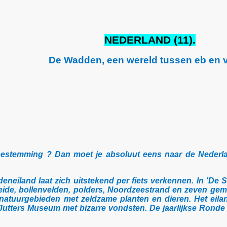
NEDERLAND (11).
De Wadden, een wereld tussen eb en v
ebestemming ? Dan moet je absoluut eens naar de Neder
eiland laat zich uitstekend per fiets verkennen. In 'De Sl
heide, bollenvelden, polders, Noordzeestrand en zeven gemo
natuurgebieden met zeldzame planten en dieren. Het eila
utters Museum met bizarre vondsten. De jaarlijkse Ronde o