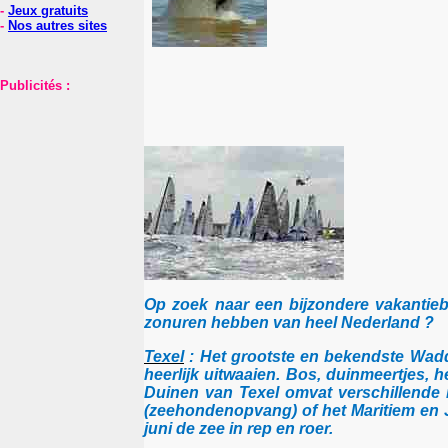
-
Jeux gratuits
-
Nos autres sites
Publicités :
Op zoek naar een bijzondere vakanti
zonuren hebben van heel Nederland ?
Texel
: Het grootste en bekendste Wadden
heerlijk uitwaaien. Bos, duinmeertjes, 
Duinen van Texel omvat verschillende 
(zeehondenopvang) of het Maritiem en J
juni de zee in rep en roer.