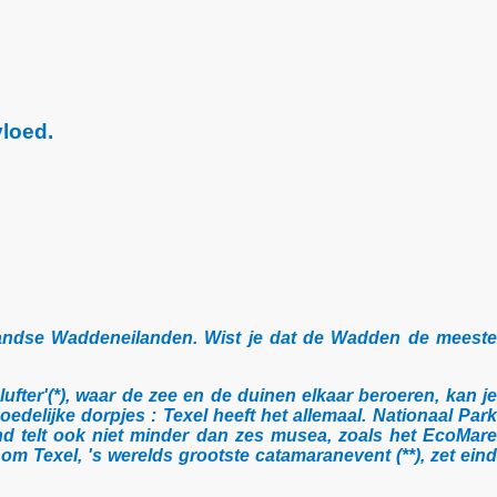
loed.
landse Waddeneilanden. Wist je dat de Wadden de meeste
ufter'(*), waar de zee en de duinen elkaar beroeren, kan je
edelijke dorpjes : Texel heeft het allemaal. Nationaal Park
nd telt ook niet minder dan zes musea, zoals het EcoMare
m Texel, 's werelds grootste catamaranevent (**), zet eind