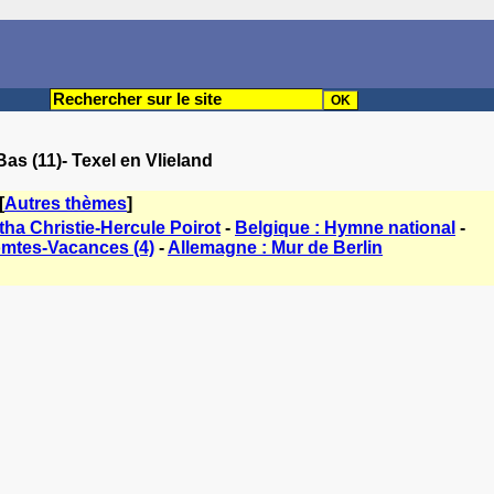
as (11)- Texel en Vlieland
[
Autres thèmes
]
ha Christie-Hercule Poirot
-
Belgique : Hymne national
-
mtes-Vacances (4)
-
Allemagne : Mur de Berlin