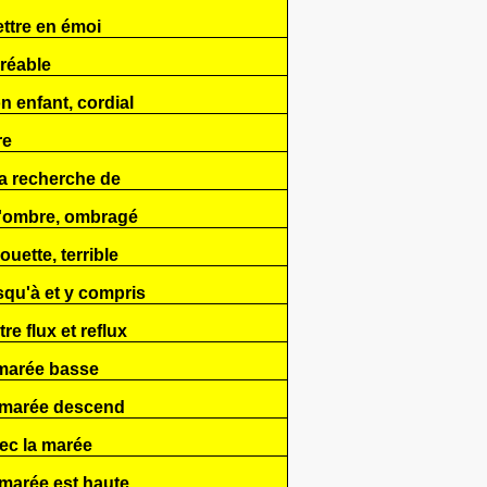
ttre en émoi
réable
n enfant, cordial
re
la recherche de
l'ombre, ombragé
ouette, terrible
squ'à et y compris
tre flux et reflux
marée basse
 marée descend
ec la marée
 marée est haute