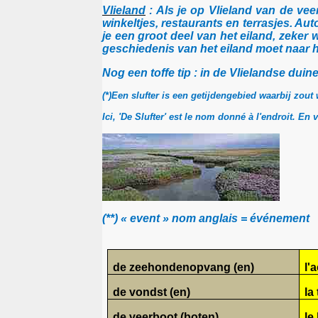
Vlieland
: Als je op Vlieland van de vee
winkeltjes, restaurants en terrasjes. Au
je een groot deel van het eiland, zeker
geschiedenis van het eiland moet naar h
Nog een toffe tip : in de Vlielandse dui
(*)Een
slufter
is een getijdengebied waarbij zout 
Ici, 'De Slufter' est le nom donné à l'endroit. En 
(**) « event » nom anglais = événement
de zeehondenopvang (en)
l'
de vondst (en)
la
de veerboot (boten)
le