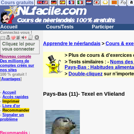
Cours gratuits
Accueil
Cours/Tests
Participer
Connectez-vous !
Cliquez ici pour
Apprendre le néerlandais
>
Cours & exe
vous connecter
> Plus de cours & d'exercices
Nouveau compte
Des millions de
> Tests similaires : -
Noms des h
comptes créés sur
Pays-Bas : Habitudes alimenta
nos sites
>
Double-cliquez
sur n'importe
100 % gratuit !
[
Avantages
]
-
Accueil
Pays-Bas (11)- Texel en Vlieland
-
Accès rapides
-
Imprimer
-
Livre d'or
-
Recommander
-
Signaler un
problème
Recommandés :