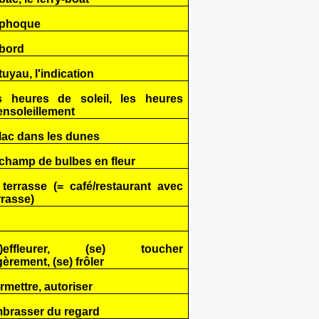
 phoque
 bord
 tuyau, l'indication
s heures de soleil, les heures
ensoleillement
 lac dans les dunes
 champ de bulbes en fleur
 terrasse (= café/restaurant avec
rrasse)
s')effleurer, (se) toucher
gèrement, (se) frôler
rmettre, autoriser
brasser du regard