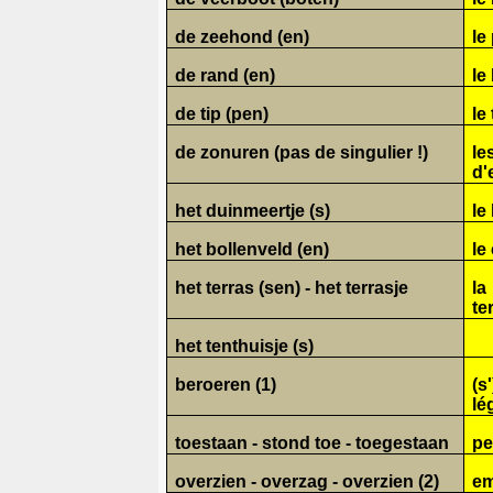
de zeehond (en)
le
de rand (en)
le
de tip (pen)
le
de zonuren (pas de singulier !)
le
d'
het duinmeertje (s)
le
het bollenveld (en)
le
het terras (sen) - het terrasje
la
te
het tenthuisje (s)
beroeren (1)
(
lé
toestaan - stond toe - toegestaan
pe
overzien - overzag - overzien (2)
em