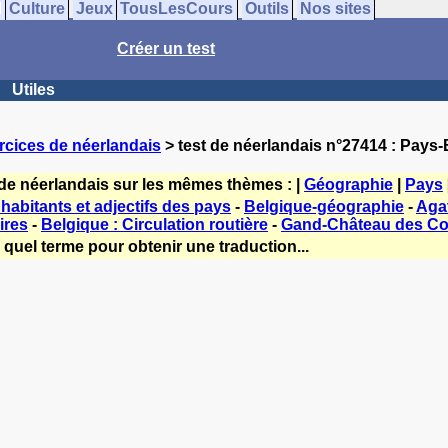
Culture
Jeux
TousLesCours
Outils
Nos sites
Créer un test
Utiles
rcices de néerlandais
> test de néerlandais n°27414 : Pays-B
 de néerlandais sur les mêmes thèmes : |
Géographie
|
Pays
abitants et adjectifs des pays
-
Belgique-géographie
-
Agat
ires
-
Belgique : Circulation routière
-
Gand-Château des Co
 quel terme pour obtenir une traduction...