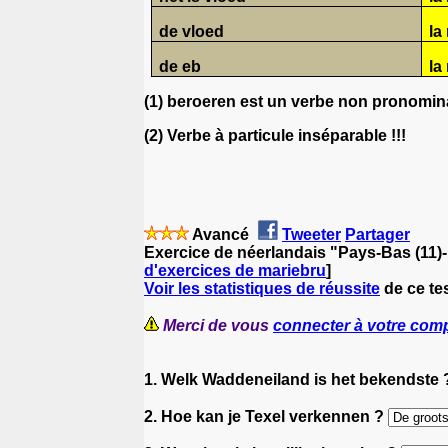
de vloed
la
de eb
la
(1) beroeren est un verbe non pronominal 
(2) Verbe à particule inséparable !!!
Avancé
Tweeter
Partager
Exercice de néerlandais "Pays-Bas (11)-
d'exercices de mariebru
]
Voir les statistiques de réussite
de ce te
Merci de vous
connecter à votre com
1. Welk Waddeneiland is het bekendste
2. Hoe kan je Texel verkennen ?