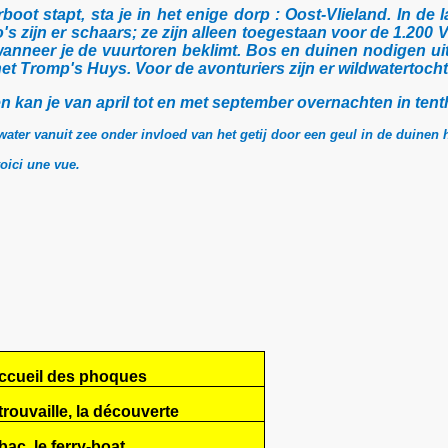
rboot stapt, sta je in het enige dorp : Oost-Vlieland. In 
to's zijn er schaars; ze zijn alleen toegestaan voor de 1.20
 wanneer je de vuurtoren beklimt. Bos en duinen nodigen ui
et Tromp's Huys. Voor de avonturiers zijn er wildwatertoch
nen kan je van april tot en met september overnachten in ten
water vanuit zee onder invloed van het getij door een geul in de duinen
voici une vue.
accueil des phoques
 trouvaille, la découverte
 bac, le ferry-boat