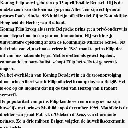
Koning Filip werd geboren op 15 april 1960 te Brussel. Hij is de
oudste zoon van de toenmalige prins Albert en zijn echtgenote
prinses Paola. Sinds 1993 luidt zijn officiële titel Zijne Koninklijke
Hoogheid de Hertog van Brabant.
Koning Filip kreeg als eerste Belgische prins geen privé-onderwijs
maar liep school in een gewoon humaniora. Hij werkte zijn
universitaire opleiding af aan de Koninklijke Militaire School. Na
het einde van zijn schoolcarrière in 1981 maakte prins Filip deel
uit van ons nationale leger. Met brevetten als gevechtspiloot,
commando en parachutist, schopt Filip het zelfs tot generaal-
majoor.
Na het overlijden van Koning Boudewijn en de troonopvolging
door prins Albert wordt Filip officieel kroonprins van België. Het
is ook op dit moment dat hij de titel van Hertog van Brabant
verwerft.
De populariteit van prins Filip kende een enorme groei na zijn
huwelijk met prinses Mathilde op 4 december 1999. Mathilde is de
dochter van graaf Patrick d'Udekem d'Acoz, een charmante
prinses. Zo'n drie miljoen Belgen volgden de huwelijksceremonie
op televisie.