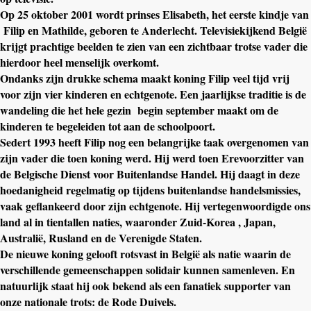
Op 25 oktober 2001 wordt prinses Elisabeth, het eerste kindje van
Filip en Mathilde, geboren te Anderlecht. Televisiekijkend België
krijgt prachtige beelden te zien van een zichtbaar trotse vader die
hierdoor heel menselijk overkomt.
Ondanks zijn drukke schema maakt koning Filip veel tijd vrij
voor zijn vier kinderen en echtgenote. Een jaarlijkse traditie is de
wandeling die het hele gezin
begin september maakt om de
kinderen te begeleiden tot aan de schoolpoort.
Sedert 1993 heeft Filip nog een belangrijke taak overgenomen van
zijn vader die toen koning werd. Hij werd toen Erevoorzitter van
de Belgische Dienst voor Buitenlandse Handel. Hij daagt in deze
hoedanigheid regelmatig op tijdens buitenlandse handelsmissies,
vaak geflankeerd door zijn echtgenote. Hij vertegenwoordigde ons
land al in tientallen naties, waaronder Zuid-Korea , Japan,
Australië, Rusland en de Verenigde Staten.
De nieuwe koning gelooft rotsvast in België als natie waarin de
verschillende gemeenschappen solidair kunnen samenleven. En
natuurlijk staat hij ook bekend als een fanatiek supporter van
onze nationale trots: de Rode Duivels.