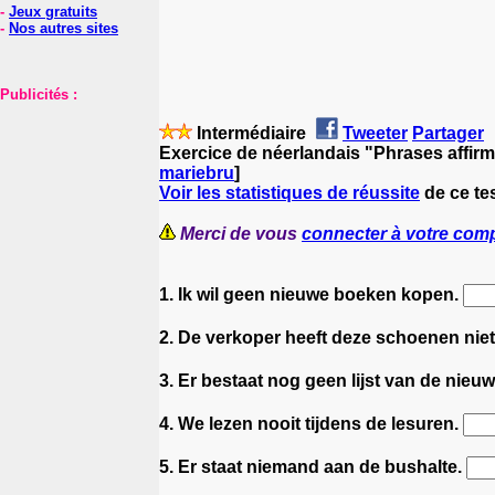
-
Jeux gratuits
-
Nos autres sites
Publicités :
Intermédiaire
Tweeter
Partager
Exercice de néerlandais "Phrases affirm
mariebru
]
Voir les statistiques de réussite
de ce te
Merci de vous
connecter à votre com
1. Ik wil geen nieuwe boeken kopen.
2. De verkoper heeft deze schoenen nie
3. Er bestaat nog geen lijst van de nieuw
4. We lezen nooit tijdens de lesuren.
5. Er staat niemand aan de bushalte.