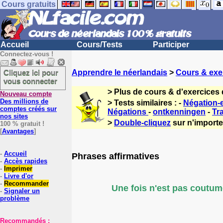
Cours gratuits
Accueil
Cours/Tests
Participer
Connectez-vous !
Cliquez ici pour
Apprendre le néerlandais
>
Cours & exe
vous connecter
> Plus de cours & d'exercices
Nouveau compte
Des millions de
> Tests similaires : -
Négation-e
comptes créés sur
Négations
-
ontkenningen
-
Tr
nos sites
>
Double-cliquez
sur n'importe
100 % gratuit !
[
Avantages
]
-
Accueil
Phrases affirmatives
-
Accès rapides
-
Imprimer
-
Livre d'or
-
Recommander
Une fois n'est pas coutum
-
Signaler un
problème
Recommandés :