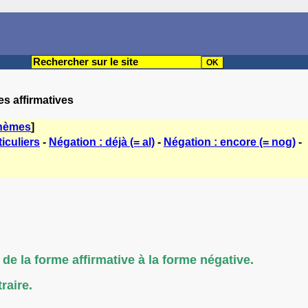
es affirmatives
thèmes
]
iculiers
-
Négation : déjà (= al)
-
Négation : encore (= nog)
-
e la forme affirmative à la forme négative.
raire.