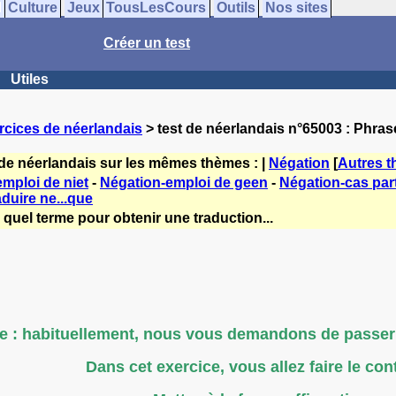
Culture
Jeux
TousLesCours
Outils
Nos sites
Créer un test
Utiles
rcices de néerlandais
> test de néerlandais n°65003 : Phras
 de néerlandais sur les mêmes thèmes : |
Négation
[
Autres 
mploi de niet
-
Négation-emploi de geen
-
Négation-cas part
aduire ne...que
 quel terme pour obtenir une traduction...
e : habituellement, nous vous demandons de passer d
Dans cet exercice, vous allez faire le cont