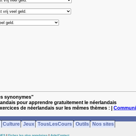
ses synonymes"
landais pour apprendre gratuitement le néerlandais
exercices de néerlandais sur les mêmes thèmes : |
Communi
Culture
Jeux
TousLesCours
Outils
Nos sites
HES
|
Fiches les plus populaires
|
Aide/Contact