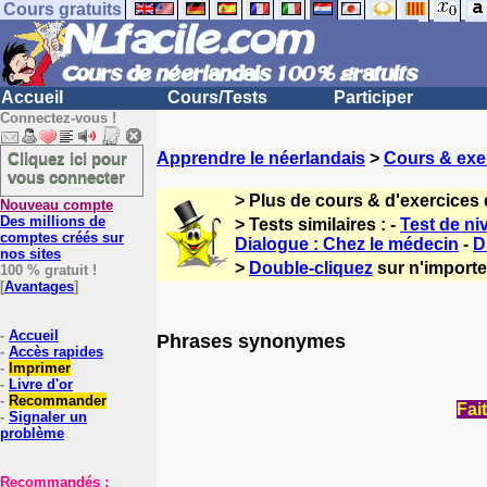
Cours gratuits
Accueil
Cours/Tests
Participer
Connectez-vous !
Cliquez ici pour
Apprendre le néerlandais
>
Cours & exe
vous connecter
> Plus de cours & d'exercices
Nouveau compte
Des millions de
> Tests similaires : -
Test de ni
comptes créés sur
Dialogue : Chez le médecin
-
D
nos sites
>
Double-cliquez
sur n'importe
100 % gratuit !
[
Avantages
]
-
Accueil
Phrases synonymes
-
Accès rapides
-
Imprimer
-
Livre d'or
-
Recommander
Fai
-
Signaler un
problème
Recommandés :