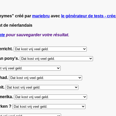
onymes" créé par
mariebru
avec
le générateur de tests - crée
st de néerlandais
pte
pour sauvegarder votre résultat.
rricht.
an pony's.
ehad.
it.
merika.
erken ?