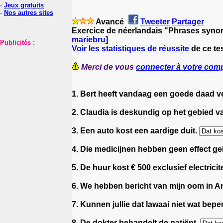
-
Jeux gratuits
-
Nos autres sites
Avancé
Tweeter
Partager
Exercice de néerlandais "Phrases syn
mariebru
]
Publicités :
Voir les statistiques de réussite
de ce te
Merci de vous
connecter à votre com
1. Bert heeft vandaag een goede daad ve
2. Claudia is deskundig op het gebied v
3. Een auto kost een aardige duit.
4. Die medicijnen hebben geen effect g
5. De huur kost € 500 exclusief electricite
6. We hebben bericht van mijn oom in A
7. Kunnen jullie dat lawaai niet wat bep
8. De dokter behandelt de patiënt.