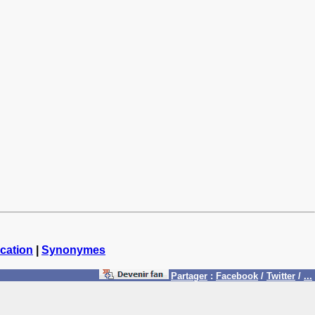
cation
|
Synonymes
Partager
:
Facebook
/
Twitter
/
...