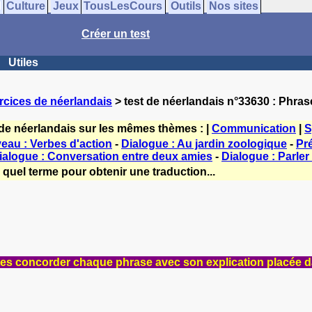
Culture
Jeux
TousLesCours
Outils
Nos sites
Créer un test
Utiles
rcices de néerlandais
> test de néerlandais n°33630 : Phr
 de néerlandais sur les mêmes thèmes : |
Communication
|
S
veau : Verbes d'action
-
Dialogue : Au jardin zoologique
-
Pré
ialogue : Conversation entre deux amies
-
Dialogue : Parler 
 quel terme pour obtenir une traduction...
tes concorder chaque phrase avec son explication placée d