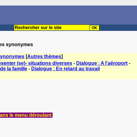
ases synonymes
ynonymes
[
Autres thèmes
]
senter (se)- situations diverses
-
Dialogue : A l'aéroport
-
de la famille
-
Dialogue : En retard au travail
ans le menu déroulant.