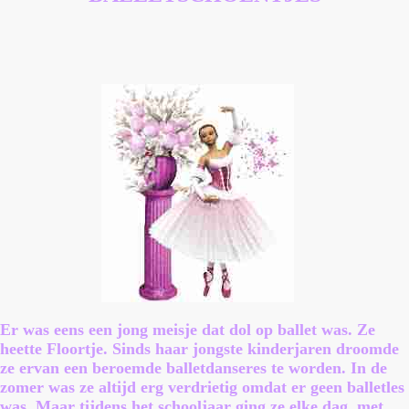
Er was eens een jong meisje dat dol op ballet was. Ze
heette Floortje. Sinds haar jongste kinderjaren droomde
ze ervan een beroemde balletdanseres te worden. In de
zomer was ze altijd erg verdrietig omdat er geen balletles
was. Maar tijdens het schooljaar ging ze elke dag, met